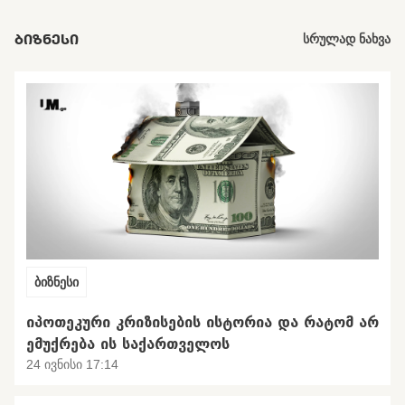
ᲑᲘᲖᲜᲔᲡᲘ
სრულად ნახვა
ბიზნესი
ᲘᲞᲝᲗᲔᲙᲣᲠᲘ ᲙᲠᲘᲖᲘᲡᲔᲑᲘᲡ ᲘᲡᲢᲝᲠᲘᲐ ᲓᲐ ᲠᲐᲢᲝᲛ ᲐᲠ
ᲔᲛᲣᲥᲠᲔᲑᲐ ᲘᲡ ᲡᲐᲥᲐᲠᲗᲕᲔᲚᲝᲡ
24 ივნისი 17:14