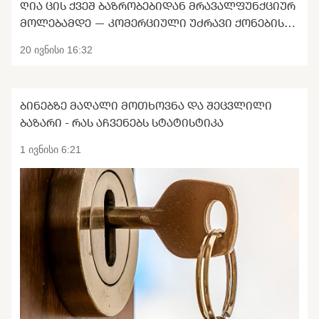
ᲦᲘᲐ ᲪᲘᲡ ᲥᲕᲔᲨ ᲑᲐᲖᲠᲝᲑᲔᲑᲘᲓᲐᲜ ᲛᲠᲐᲕᲐᲚᲤᲣᲜᲥᲪᲘᲣᲠ
ᲛᲝᲚᲔᲑᲐᲛᲓᲔ — ᲙᲝᲛᲔᲠᲪᲘᲣᲚᲘ ᲣᲫᲠᲐᲕᲘ ᲥᲝᲜᲔᲑᲘᲡ
ᲢᲠᲐᲜᲡᲤᲝᲠᲛᲐᲪᲘᲐ
20 ივნისი 16:32
ᲑᲘᲜᲔᲑᲖᲔ ᲛᲐᲦᲐᲚᲘ ᲛᲝᲗᲮᲝᲕᲜᲐ ᲓᲐ ᲨᲔᲪᲕᲚᲘᲚᲘ
ᲑᲐᲖᲐᲠᲘ - ᲠᲐᲡ ᲐᲩᲕᲔᲜᲔᲑᲡ ᲡᲢᲐᲢᲘᲡᲢᲘᲙᲐ
1 ივნისი 6:21