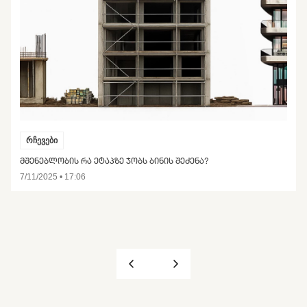
რჩევები
ᲛᲨᲔᲜᲔᲑᲚᲝᲑᲘᲡ ᲠᲐ ᲔᲢᲐᲞᲖᲔ ᲯᲝᲑᲡ ᲑᲘᲜᲘᲡ ᲨᲔᲫᲔᲜᲐ?
7/11/2025 • 17:06