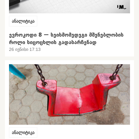
ანალიტიკა
ᲔᲕᲠᲝᲙᲝᲓᲘ 8 — ᲡᲔᲘᲡᲛᲝᲛᲔᲓᲔᲒᲘ ᲛᲨᲔᲜᲔᲑᲚᲝᲑᲘᲡ
ᲠᲝᲚᲘ ᲡᲘᲪᲝᲪᲮᲚᲘᲡ ᲒᲐᲓᲐᲡᲐᲠᲩᲔᲜᲐᲓ
26 ივნისი 17:13
ანალიტიკა