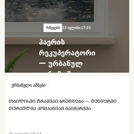
რჩევები
13 ივლისი 17:23
ჰაერის
რეკუპერატორი
— ურბანულ
გარემოში
დაბინძურებულ
ურბანული ამბები
ჰაერთან
ᲗᲑᲘᲚᲘᲡᲨᲘ ᲢᲠᲐᲛᲕᲐᲘ ᲑᲠᲣᲜᲓᲔᲑᲐ — ᲢᲔᲜᲓᲔᲠᲨᲘ
ბრძოლის
ᲗᲣᲠᲥᲣᲚᲛᲐ ᲙᲝᲛᲞᲐᲜᲘᲐᲛ ᲒᲐᲘᲛᲐᲠᲯᲕᲐ
საშუალება
15 ივლისი 18:14