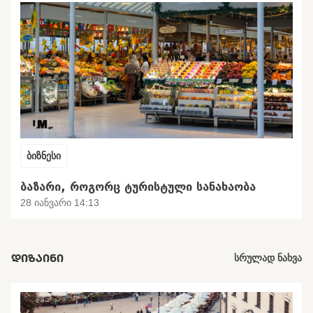
ბიზნესი
ᲑᲐᲖᲐᲠᲘ, ᲠᲝᲒᲝᲠᲪ ᲢᲣᲠᲘᲡᲢᲣᲚᲘ ᲡᲐᲜᲐᲮᲐᲝᲑᲐ
28 იანვარი 14:13
ᲓᲘᲖᲐᲘᲜᲘ
სრულად ნახვა