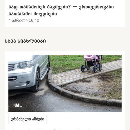
ᲡᲐᲓ ᲗᲐᲛᲐᲨᲝᲑᲔᲜ ᲑᲐᲕᲨᲕᲔᲑᲘ? — ᲔᲠᲗᲤᲔᲠᲝᲕᲐᲜᲘ
ᲡᲐᲗᲐᲛᲐᲨᲝ ᲛᲝᲔᲓᲜᲔᲑᲘ
4 აპრილი 16:40
ᲡᲮᲕᲐ ᲡᲘᲐᲮᲚᲔᲔᲑᲘ
ურბანული ამბები