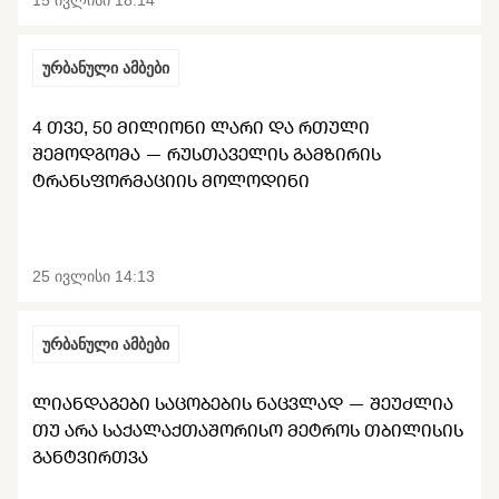
ურბანული ამბები
4 ᲗᲕᲔ, 50 ᲛᲘᲚᲘᲝᲜᲘ ᲚᲐᲠᲘ ᲓᲐ ᲠᲗᲣᲚᲘ
ᲨᲔᲛᲝᲓᲒᲝᲛᲐ — ᲠᲣᲡᲗᲐᲕᲔᲚᲘᲡ ᲒᲐᲛᲖᲘᲠᲘᲡ
ᲢᲠᲐᲜᲡᲤᲝᲠᲛᲐᲪᲘᲘᲡ ᲛᲝᲚᲝᲓᲘᲜᲘ
25 ივლისი 14:13
ურბანული ამბები
ᲚᲘᲐᲜᲓᲐᲒᲔᲑᲘ ᲡᲐᲪᲝᲑᲔᲑᲘᲡ ᲜᲐᲪᲕᲚᲐᲓ — ᲨᲔᲣᲫᲚᲘᲐ
ᲗᲣ ᲐᲠᲐ ᲡᲐᲥᲐᲚᲐᲥᲗᲐᲨᲝᲠᲘᲡᲝ ᲛᲔᲢᲠᲝᲡ ᲗᲑᲘᲚᲘᲡᲘᲡ
ᲒᲐᲜᲢᲕᲘᲠᲗᲕᲐ