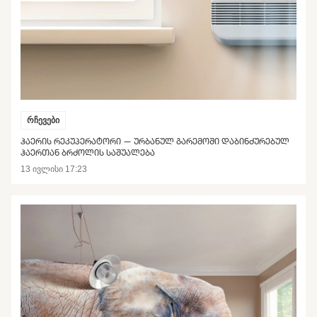
რჩევები
ᲰᲐᲔᲠᲘᲡ ᲠᲔᲙᲣᲞᲔᲠᲐᲢᲝᲠᲘ — ᲣᲠᲑᲐᲜᲣᲚ ᲒᲐᲠᲔᲛᲝᲨᲘ ᲓᲐᲑᲘᲜᲫᲣᲠᲔᲑᲣᲚ
ᲰᲐᲔᲠᲗᲐᲜ ᲑᲠᲫᲝᲚᲘᲡ ᲡᲐᲨᲣᲐᲚᲔᲑᲐ
13 ივლისი 17:23