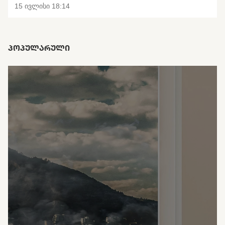
15 ივლისი 18:14
ᲞᲝᲞᲣᲚᲐᲠᲣᲚᲘ