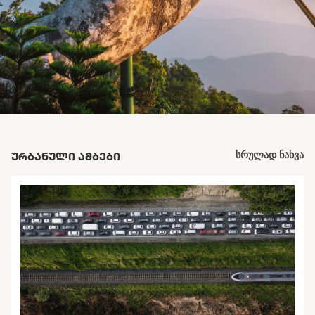
ᲣᲠᲑᲐᲜᲣᲚᲘ ᲐᲛᲑᲔᲑᲘ
სრულად ნახვა