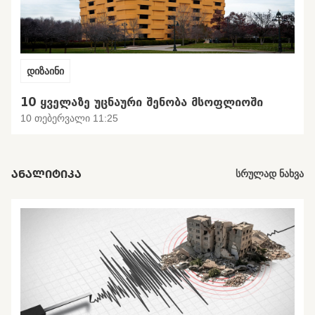
დიზაინი
10 ᲧᲕᲔᲚᲐᲖᲔ ᲣᲪᲜᲐᲣᲠᲘ ᲨᲔᲜᲝᲑᲐ ᲛᲡᲝᲤᲚᲘᲝᲨᲘ
10 თებერვალი 11:25
ᲐᲜᲐᲚᲘᲢᲘᲙᲐ
სრულად ნახვა