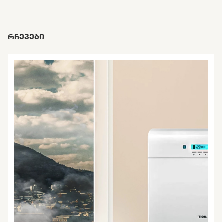
ᲠᲩᲔᲕᲔᲑᲘ