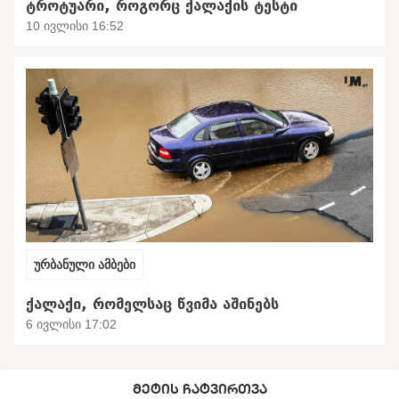
ᲢᲠᲝᲢᲣᲐᲠᲘ, ᲠᲝᲒᲝᲠᲪ ᲥᲐᲚᲐᲥᲘᲡ ᲢᲔᲡᲢᲘ
10 ივლისი 16:52
ურბანული ამბები
ᲥᲐᲚᲐᲥᲘ, ᲠᲝᲛᲔᲚᲡᲐᲪ ᲬᲕᲘᲛᲐ ᲐᲨᲘᲜᲔᲑᲡ
6 ივლისი 17:02
ᲛᲔᲢᲘᲡ ᲩᲐᲢᲕᲘᲠᲗᲕᲐ