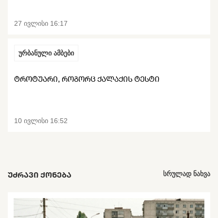
27 ივლისი 16:17
ურბანული ამბები
ᲢᲠᲝᲢᲣᲐᲠᲘ, ᲠᲝᲒᲝᲠᲪ ᲥᲐᲚᲐᲥᲘᲡ ᲢᲔᲡᲢᲘ
10 ივლისი 16:52
ᲣᲫᲠᲐᲕᲘ ᲥᲝᲜᲔᲑᲐ
სრულად ნახვა