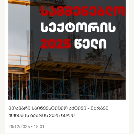
ᲛᲗᲐᲕᲐᲠᲘ ᲡᲐᲘᲜᲕᲔᲡᲢᲘᲪᲘᲝ ᲐᲥᲢᲘᲕᲘ - ᲣᲫᲠᲐᲕᲘ
ᲥᲝᲜᲔᲑᲘᲡ ᲑᲐᲖᲠᲘᲡ 2025 ᲬᲔᲚᲘ
26/12/2025 • 18:01