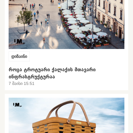
დიზაინი
ᲠᲝᲪᲐ ᲢᲠᲝᲢᲣᲐᲠᲘ ᲥᲐᲚᲐᲥᲘᲡ ᲛᲗᲐᲕᲐᲠᲘ
ᲘᲜᲤᲠᲐᲡᲢᲠᲣᲥᲢᲣᲠᲐᲐ
7 მაისი 15:51