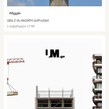
რჩევები
GEN Z-ᲘᲡ ᲠᲩᲔᲣᲚᲘ ᲥᲐᲚᲐᲥᲔᲑᲘ
1 თებერვალი 17:00