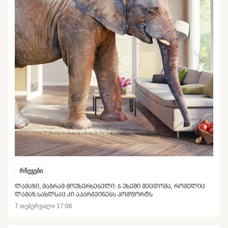
რჩევები
ᲚᲐᲛᲐᲖᲘ, ᲛᲐᲒᲠᲐᲛ ᲛᲝᲣᲮᲔᲠᲮᲔᲑᲔᲚᲘ: 5 ᲣᲮᲔᲨᲘ ᲨᲔᲪᲓᲝᲛᲐ, ᲠᲝᲛᲔᲚᲘᲪ
ᲚᲐᲛᲐᲖ ᲡᲐᲮᲚᲡᲐᲪ ᲙᲘ ᲐᲙᲐᲠᲒᲕᲘᲜᲔᲑᲡ ᲙᲝᲛᲤᲝᲠᲢᲡ
7 თებერვალი 17:06