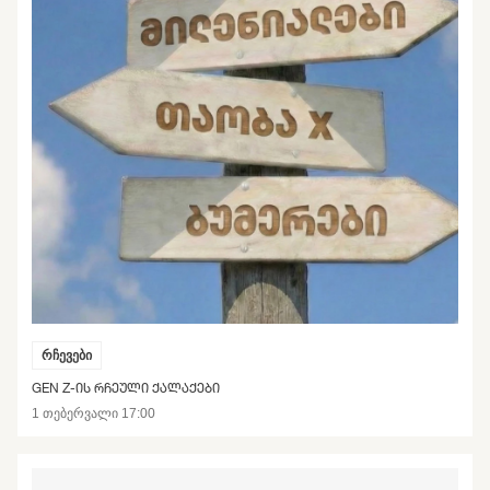
რჩევები
GEN Z-ᲘᲡ ᲠᲩᲔᲣᲚᲘ ᲥᲐᲚᲐᲥᲔᲑᲘ
1 თებერვალი 17:00