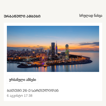
ᲣᲠᲑᲐᲜᲣᲚᲘ ᲐᲛᲑᲔᲑᲘ
სრულად ნახვა
ურბანული ამბები
ᲑᲐᲗᲣᲛᲘ 26-Ე ᲡᲐᲠᲗᲣᲚᲘᲓᲐᲜ
6 აგვისტო 17:38