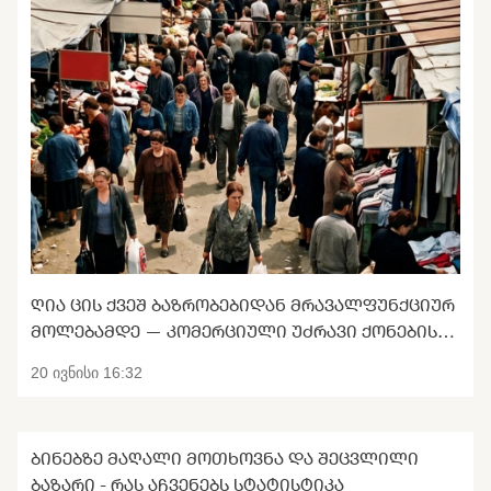
ᲦᲘᲐ ᲪᲘᲡ ᲥᲕᲔᲨ ᲑᲐᲖᲠᲝᲑᲔᲑᲘᲓᲐᲜ ᲛᲠᲐᲕᲐᲚᲤᲣᲜᲥᲪᲘᲣᲠ
ᲛᲝᲚᲔᲑᲐᲛᲓᲔ — ᲙᲝᲛᲔᲠᲪᲘᲣᲚᲘ ᲣᲫᲠᲐᲕᲘ ᲥᲝᲜᲔᲑᲘᲡ
ᲢᲠᲐᲜᲡᲤᲝᲠᲛᲐᲪᲘᲐ
20 ივნისი 16:32
ᲑᲘᲜᲔᲑᲖᲔ ᲛᲐᲦᲐᲚᲘ ᲛᲝᲗᲮᲝᲕᲜᲐ ᲓᲐ ᲨᲔᲪᲕᲚᲘᲚᲘ
ᲑᲐᲖᲐᲠᲘ - ᲠᲐᲡ ᲐᲩᲕᲔᲜᲔᲑᲡ ᲡᲢᲐᲢᲘᲡᲢᲘᲙᲐ