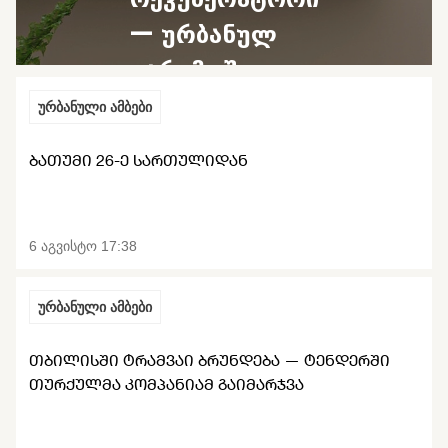
— ურბანულ
გარემოში
დაბინძურებულ
ურბანული ამბები
ჰაერთან
ᲑᲐᲗᲣᲛᲘ 26-Ე ᲡᲐᲠᲗᲣᲚᲘᲓᲐᲜ
ბრძოლის
საშუალება
6 აგვისტო 17:38
ურბანული ამბები
ᲗᲑᲘᲚᲘᲡᲨᲘ ᲢᲠᲐᲛᲕᲐᲘ ᲑᲠᲣᲜᲓᲔᲑᲐ — ᲢᲔᲜᲓᲔᲠᲨᲘ
ᲗᲣᲠᲥᲣᲚᲛᲐ ᲙᲝᲛᲞᲐᲜᲘᲐᲛ ᲒᲐᲘᲛᲐᲠᲯᲕᲐ