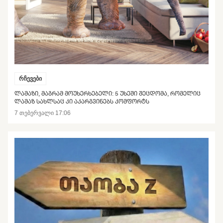
რჩევები
ᲚᲐᲛᲐᲖᲘ, ᲛᲐᲒᲠᲐᲛ ᲛᲝᲣᲮᲔᲠᲮᲔᲑᲔᲚᲘ: 5 ᲣᲮᲔᲨᲘ ᲨᲔᲪᲓᲝᲛᲐ, ᲠᲝᲛᲔᲚᲘᲪ
ᲚᲐᲛᲐᲖ ᲡᲐᲮᲚᲡᲐᲪ ᲙᲘ ᲐᲙᲐᲠᲒᲕᲘᲜᲔᲑᲡ ᲙᲝᲛᲤᲝᲠᲢᲡ
7 თებერვალი 17:06