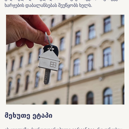
ხარჯების
დაბალანსებას შეუწყობს ხელს
.
მეხუთე
ეტაპი