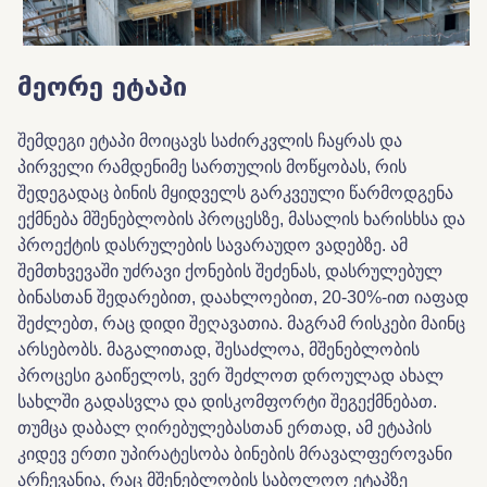
მეორე
ეტაპი
შემდეგი
ეტაპი
მოიცავს
საძირკვლის
ჩაყრას
და
პირველი
რამდენიმე
სართულის
მოწყობას
,
რის
შედეგადაც
ბინის
მყიდველს
გარკვეული
წარმოდგენა
ექმნება
მშენებლობის
პროცესზე
,
მასალის ხარისხსა
და
პროექტის
დასრულების
სავარაუდო
ვადებზე
.
ამ
შემთხვევაში
უძრავი
ქონების
შეძენას
,
დასრულებულ
ბინასთან
შედარებით,
დაახლოებით,
20-30%-
ით
იაფად
შეძლებთ
,
რაც
დიდი
შეღავათია
.
მაგრამ
რისკები
მაინც
არსებობს
.
მაგალითად
,
შესაძლოა,
მშენებლობის
პროცესი
გაიწელოს
,
ვერ
შეძლოთ
დროულად
ახალ
სახლში
გადასვლა
და დისკომფორტი
შეგექმნებათ
.
თუმცა
დაბალ
ღირებულებასთან
ერთად
,
ამ
ეტაპის
კიდევ
ერთი
უპირატესობა
ბინების
მრავალფეროვანი
არჩევანია
,
რაც
მშენებლობის
საბოლოო ეტაპზე