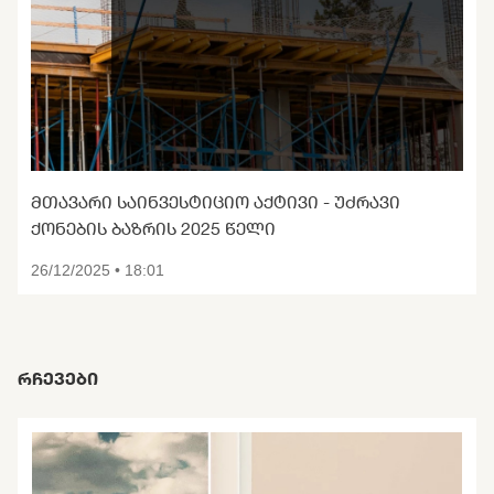
ᲛᲗᲐᲕᲐᲠᲘ ᲡᲐᲘᲜᲕᲔᲡᲢᲘᲪᲘᲝ ᲐᲥᲢᲘᲕᲘ - ᲣᲫᲠᲐᲕᲘ
ᲥᲝᲜᲔᲑᲘᲡ ᲑᲐᲖᲠᲘᲡ 2025 ᲬᲔᲚᲘ
26/12/2025 • 18:01
ᲠᲩᲔᲕᲔᲑᲘ