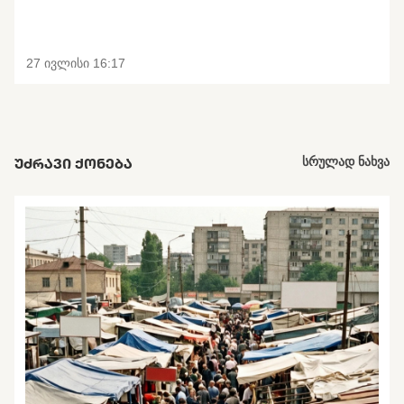
27 ივლისი 16:17
ᲣᲫᲠᲐᲕᲘ ᲥᲝᲜᲔᲑᲐ
სრულად ნახვა