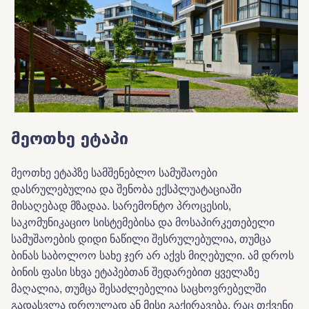
მეოთხე
ეტაპი
მეოთხე
ეტაპზე
სამშენებლო
სამუშაოები
დასრულებულია
და
შენობა
ექსპლუატაციაში
მისაღებად
მზადაა
.
სარემონტო
პროცესის
,
საკომუნიკაციო
სისტემებისა
და
მოსაპირკეთებელი
სამუშაოების
დიდი
ნაწილი
შესრულებულია
,
თუმცა
ბინას
საბოლოო
სახე
ჯერ
არ
აქვს
მიღებული
.
ამ დროს
ბინის
ფასი
სხვა
ეტაპებთან
შედარებით
ყველაზე
მაღალია
,
თუმცა
შესაძლებელია
საცხოვრებელში
გადასვლა
დროულად
ან
მისი
გაქირავება
,
რაც
თქვენი