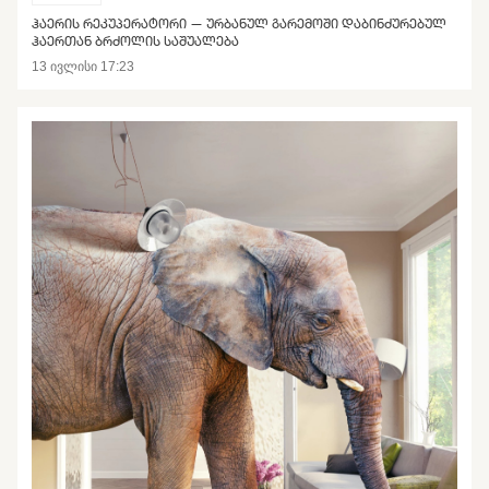
ᲰᲐᲔᲠᲘᲡ ᲠᲔᲙᲣᲞᲔᲠᲐᲢᲝᲠᲘ — ᲣᲠᲑᲐᲜᲣᲚ ᲒᲐᲠᲔᲛᲝᲨᲘ ᲓᲐᲑᲘᲜᲫᲣᲠᲔᲑᲣᲚ
ᲰᲐᲔᲠᲗᲐᲜ ᲑᲠᲫᲝᲚᲘᲡ ᲡᲐᲨᲣᲐᲚᲔᲑᲐ
13 ივლისი 17:23