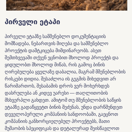
პირველი
ეტაპი
პირველი
ეტაპზე
სამშენებლო
დოკუმენტაციის
მომზადება
,
ნებართვის
მიღება
და
სამშენებლო
პროექტის
დამტკიცება
მიმდინარეობს
.
ასეთ
შემთხვევაში
თქვენ
ეცნობით
მხოლოდ
პროექტს და
ყიდულობთ მხოლოდ მიწას
,
რის
გამოც
ბინის
ღირებულება
ყველაზე
დაბალია
,
მაგრამ
მშენებლობის
რისკები
დიდია
.
შესაძლოა
ის
გეგმის
მიხედვით
არ
წარიმართოს
,
შესაბამის
დროს
ვერ
მოხერხდეს
დასრულება
ან
კიდევ
უარესი
—
თაღლითობის
მსხვერპლი
გახდეთ
.
ამიტომ
თუ
მშენებლობის
საწყის
ეტაპზე
გადაწყვეტთ
ბინის
შეძენას
,
უნდა
დარწმუნდეთ
დეველოპერული
კომპანიის
სანდოობაში
,
გაეცნოთ
კომპანიის
განხორციელებულ
პროექტებს
,
მათი
მუშაობის
სპეციფიკას
და
დეტალურად
შეისწავლოთ