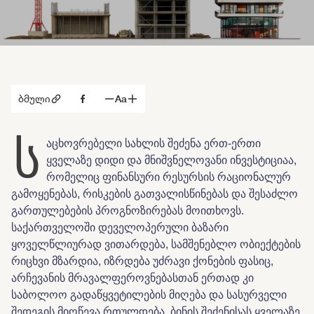
ბმული
Aa
ს
აცხოვრებელი სახლის
შეძენა
ერთ
-
ერთი
ყველაზე
დიდი
და
მნიშვნელოვანი
ინვესტიციაა
,
რომელიც
ფინანსური
რესურსის
რაციონალურ
გამოყენებას
,
რისკების
გათვალისწინებას
და
შესაძლო
გართულებების
პროგნოზირებას
მოითხოვს
.
საქართველოში
დეველოპერული
ბაზარი
ყოველწლიურად
ვითარდება
,
სამშენებლო ობიექტების
რიცხვი
მზარდია
,
იზრდება უძრავი ქონების ფასიც,
არჩევანის
მრავალფეროვნებასთან ერთად კი
საბოლოო
გადაწყვეტილების
მიღება
და
სასურველი
შედეგის
მიღწევა
რთულდება
.
ბინის
შეძენისას
ყველაზე