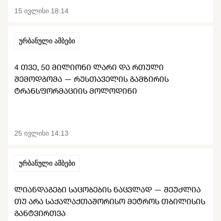
15 ივლისი 18:14
ურბანული ამბები
4 ᲗᲕᲔ, 50 ᲛᲘᲚᲘᲝᲜᲘ ᲚᲐᲠᲘ ᲓᲐ ᲠᲗᲣᲚᲘ
ᲨᲔᲛᲝᲓᲒᲝᲛᲐ — ᲠᲣᲡᲗᲐᲕᲔᲚᲘᲡ ᲒᲐᲛᲖᲘᲠᲘᲡ
ᲢᲠᲐᲜᲡᲤᲝᲠᲛᲐᲪᲘᲘᲡ ᲛᲝᲚᲝᲓᲘᲜᲘ
25 ივლისი 14:13
ურბანული ამბები
ᲚᲘᲐᲜᲓᲐᲒᲔᲑᲘ ᲡᲐᲪᲝᲑᲔᲑᲘᲡ ᲜᲐᲪᲕᲚᲐᲓ — ᲨᲔᲣᲫᲚᲘᲐ
ᲗᲣ ᲐᲠᲐ ᲡᲐᲥᲐᲚᲐᲥᲗᲐᲨᲝᲠᲘᲡᲝ ᲛᲔᲢᲠᲝᲡ ᲗᲑᲘᲚᲘᲡᲘᲡ
ᲒᲐᲜᲢᲕᲘᲠᲗᲕᲐ