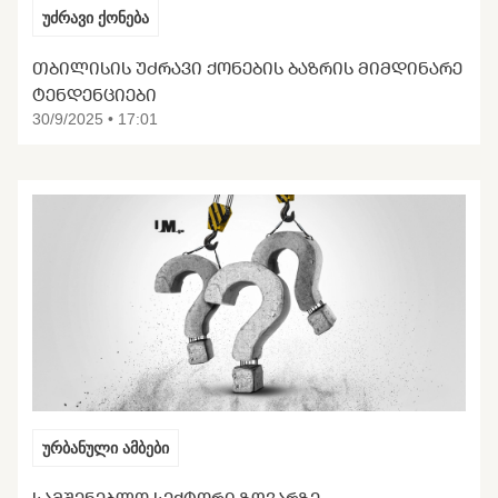
უძრავი ქონება
ᲗᲑᲘᲚᲘᲡᲘᲡ ᲣᲫᲠᲐᲕᲘ ᲥᲝᲜᲔᲑᲘᲡ ᲑᲐᲖᲠᲘᲡ ᲛᲘᲛᲓᲘᲜᲐᲠᲔ
ᲢᲔᲜᲓᲔᲜᲪᲘᲔᲑᲘ
30/9/2025 • 17:01
ურბანული ამბები
ᲡᲐᲛᲨᲔᲜᲔᲑᲚᲝ ᲡᲔᲥᲢᲝᲠᲘ ᲖᲦᲕᲐᲠᲖᲔ