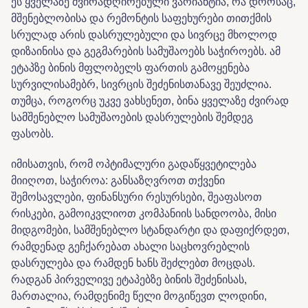
ეს ყველაზე
ძვირადღირებული
ვარიანტია
,
რა
დროსაც
,
მშენებლობისა
და
რემონტის
საფეხურები
თითქმის
სრულად
არის
დასრულებული
და სივრცე
მხოლოდ
დიზაინისა და გეგმარების სამუშაოებს
საჭიროებს
.
ამ
ეტაპზე
ბინის
მფლობელს
ფართის
გამოყენება
სურვილისამებრ, სივრცის შეძენისთანავე
შეუძლია
.
თუმცა, როგორც უკვე ვახსენეთ, ბინა ყველაზე ძვირად
სამშენებლო სამუშაოების დასრულების შემდეგ
ფასობს.
იმისათვის
,
რომ
ოპტიმალური
გადაწყვეტილება
მიიღოთ
,
საჭიროა
:
განსაზღვროთ
თქვენი
შემოსავლები
,
ფინანსური
რესურსები
,
შეაფასოთ
რისკები
,
გამოიკვლიოთ
კომპანიის
სანდოობა
,
მისი
მიდგომები
,
სამშენებლო
სტანდარტი
და
დაფიქრდეთ
,
რამდენად
გეჩქარებათ
ახალი
საცხოვრებლის
დასრულება
და
რამდენ
ხანს
შეძლებთ მოცდას
.
რადგან პირველივე ეტაპებზე ბინის შეძენისას,
მართალია,
რამდენიმე
წელი
მოგიწევთ
ლოდინი
,