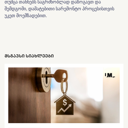
თუმცა
თანხებს
საგრძნობლად
დაზოგავთ
და
შემდგომი
,
დამატებითი
სარემონტო
პროცესისთვის
უკეთ
მოემზადებით
.
ᲛᲡᲒᲐᲕᲡᲘ ᲡᲘᲐᲮᲚᲔᲔᲑᲘ