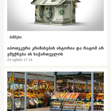
ბიზნესი
ᲘᲞᲝᲗᲔᲙᲣᲠᲘ ᲙᲠᲘᲖᲘᲡᲔᲑᲘᲡ ᲘᲡᲢᲝᲠᲘᲐ ᲓᲐ ᲠᲐᲢᲝᲛ ᲐᲠ
ᲔᲛᲣᲥᲠᲔᲑᲐ ᲘᲡ ᲡᲐᲥᲐᲠᲗᲕᲔᲚᲝᲡ
24 ივნისი 17:14