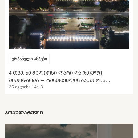
ურბანული ამბები
4 ᲗᲕᲔ, 50 ᲛᲘᲚᲘᲝᲜᲘ ᲚᲐᲠᲘ ᲓᲐ ᲠᲗᲣᲚᲘ
ᲨᲔᲛᲝᲓᲒᲝᲛᲐ — ᲠᲣᲡᲗᲐᲕᲔᲚᲘᲡ ᲒᲐᲛᲖᲘᲠᲘᲡ
ᲢᲠᲐᲜᲡᲤᲝᲠᲛᲐᲪᲘᲘᲡ ᲛᲝᲚᲝᲓᲘᲜᲘ
25 ივლისი 14:13
ᲞᲝᲞᲣᲚᲐᲠᲣᲚᲘ