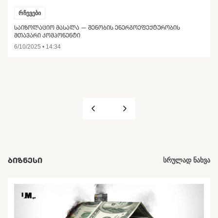
რჩევები
ᲡᲐᲘᲖᲝᲚᲐᲪᲘᲝ ᲛᲐᲡᲐᲚᲐ — ᲨᲔᲜᲝᲑᲘᲡ ᲔᲜᲔᲠᲒᲝᲔᲤᲔᲥᲢᲣᲠᲝᲑᲘᲡ
ᲛᲗᲐᲕᲐᲠᲘ ᲙᲝᲛᲞᲝᲜᲔᲜᲢᲘ
6/10/2025 • 14:34
ᲑᲘᲖᲜᲔᲡᲘ
სრულად ნახვა