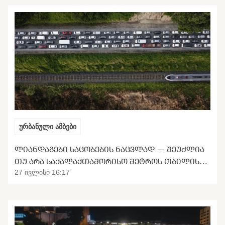
ურბანული ამბები
ᲚᲘᲐᲜᲓᲐᲒᲔᲑᲘ ᲡᲐᲪᲝᲑᲔᲑᲘᲡ ᲜᲐᲪᲕᲚᲐᲓ — ᲨᲔᲣᲫᲚᲘᲐ
ᲗᲣ ᲐᲠᲐ ᲡᲐᲥᲐᲚᲐᲥᲗᲐᲨᲝᲠᲘᲡᲝ ᲛᲔᲢᲠᲝᲡ ᲗᲑᲘᲚᲘᲡᲘᲡ
ᲒᲐᲜᲢᲕᲘᲠᲗᲕᲐ
27 ივლისი 16:17