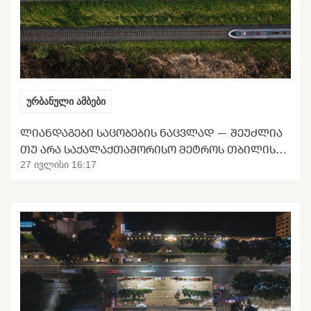
ურბანული ამბები
ᲚᲘᲐᲜᲓᲐᲒᲔᲑᲘ ᲡᲐᲪᲝᲑᲔᲑᲘᲡ ᲜᲐᲪᲕᲚᲐᲓ — ᲨᲔᲣᲫᲚᲘᲐ
ᲗᲣ ᲐᲠᲐ ᲡᲐᲥᲐᲚᲐᲥᲗᲐᲨᲝᲠᲘᲡᲝ ᲛᲔᲢᲠᲝᲡ ᲗᲑᲘᲚᲘᲡᲘᲡ
ᲒᲐᲜᲢᲕᲘᲠᲗᲕᲐ
27 ივლისი 16:17