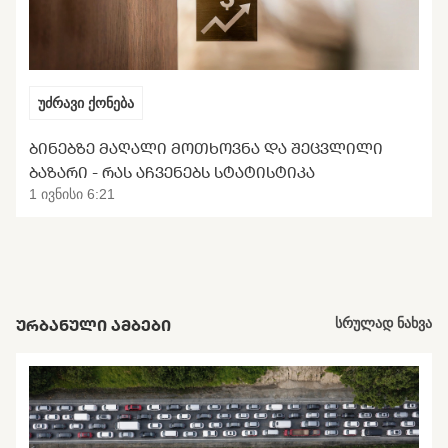
უძრავი ქონება
ᲑᲘᲜᲔᲑᲖᲔ ᲛᲐᲦᲐᲚᲘ ᲛᲝᲗᲮᲝᲕᲜᲐ ᲓᲐ ᲨᲔᲪᲕᲚᲘᲚᲘ
ᲑᲐᲖᲐᲠᲘ - ᲠᲐᲡ ᲐᲩᲕᲔᲜᲔᲑᲡ ᲡᲢᲐᲢᲘᲡᲢᲘᲙᲐ
1 ივნისი 6:21
ᲣᲠᲑᲐᲜᲣᲚᲘ ᲐᲛᲑᲔᲑᲘ
სრულად ნახვა