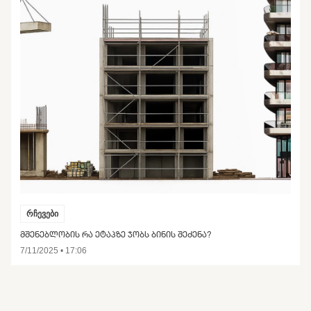
რჩევები
ᲛᲨᲔᲜᲔᲑᲚᲝᲑᲘᲡ ᲠᲐ ᲔᲢᲐᲞᲖᲔ ᲯᲝᲑᲡ ᲑᲘᲜᲘᲡ ᲨᲔᲫᲔᲜᲐ?
7/11/2025 • 17:06