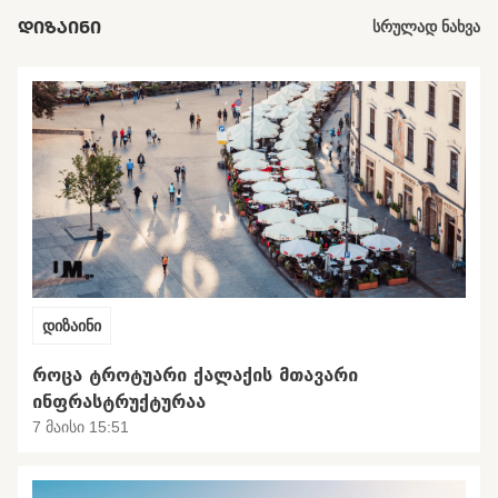
ᲓᲘᲖᲐᲘᲜᲘ
სრულად ნახვა
დიზაინი
ᲠᲝᲪᲐ ᲢᲠᲝᲢᲣᲐᲠᲘ ᲥᲐᲚᲐᲥᲘᲡ ᲛᲗᲐᲕᲐᲠᲘ
ᲘᲜᲤᲠᲐᲡᲢᲠᲣᲥᲢᲣᲠᲐᲐ
7 მაისი 15:51