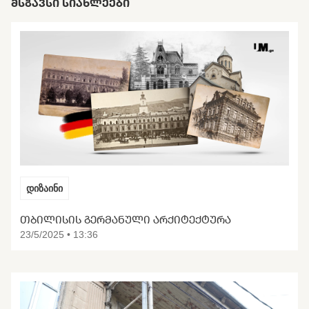
ᲛᲡᲒᲐᲕᲡᲘ ᲡᲘᲐᲮᲚᲔᲔᲑᲘ
დიზაინი
ᲗᲑᲘᲚᲘᲡᲘᲡ ᲒᲔᲠᲛᲐᲜᲣᲚᲘ ᲐᲠᲥᲘᲢᲔᲥᲢᲣᲠᲐ
23/5/2025 • 13:36