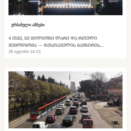
ურბანული ამბები
4 ᲗᲕᲔ, 50 ᲛᲘᲚᲘᲝᲜᲘ ᲚᲐᲠᲘ ᲓᲐ ᲠᲗᲣᲚᲘ
ᲨᲔᲛᲝᲓᲒᲝᲛᲐ — ᲠᲣᲡᲗᲐᲕᲔᲚᲘᲡ ᲒᲐᲛᲖᲘᲠᲘᲡ
ᲢᲠᲐᲜᲡᲤᲝᲠᲛᲐᲪᲘᲘᲡ ᲛᲝᲚᲝᲓᲘᲜᲘ
25 ივლისი 14:13