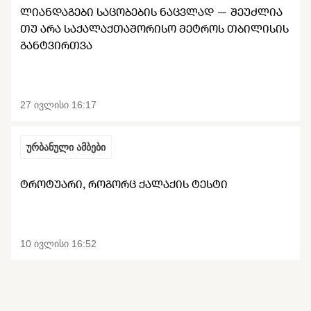
ᲚᲘᲐᲜᲓᲐᲒᲔᲑᲘ ᲡᲐᲪᲝᲑᲔᲑᲘᲡ ᲜᲐᲪᲕᲚᲐᲓ — ᲨᲔᲣᲫᲚᲘᲐ
ᲗᲣ ᲐᲠᲐ ᲡᲐᲥᲐᲚᲐᲥᲗᲐᲨᲝᲠᲘᲡᲝ ᲛᲔᲢᲠᲝᲡ ᲗᲑᲘᲚᲘᲡᲘᲡ
ᲒᲐᲜᲢᲕᲘᲠᲗᲕᲐ
27 ივლისი 16:17
ურბანული ამბები
ᲢᲠᲝᲢᲣᲐᲠᲘ, ᲠᲝᲒᲝᲠᲪ ᲥᲐᲚᲐᲥᲘᲡ ᲢᲔᲡᲢᲘ
10 ივლისი 16:52