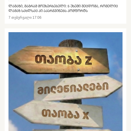
ᲚᲐᲛᲐᲖᲘ, ᲛᲐᲒᲠᲐᲛ ᲛᲝᲣᲮᲔᲠᲮᲔᲑᲔᲚᲘ: 5 ᲣᲮᲔᲨᲘ ᲨᲔᲪᲓᲝᲛᲐ, ᲠᲝᲛᲔᲚᲘᲪ
ᲚᲐᲛᲐᲖ ᲡᲐᲮᲚᲡᲐᲪ ᲙᲘ ᲐᲙᲐᲠᲒᲕᲘᲜᲔᲑᲡ ᲙᲝᲛᲤᲝᲠᲢᲡ
7 თებერვალი 17:06