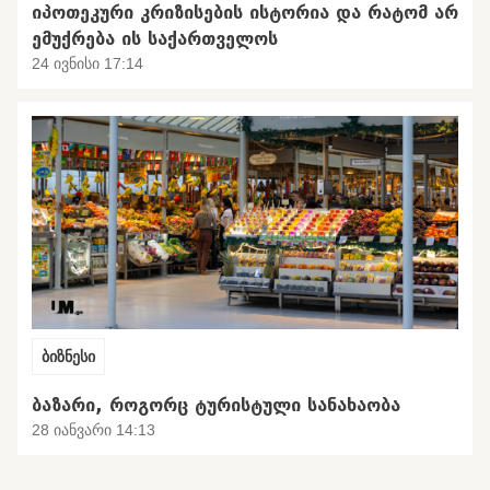
ᲘᲞᲝᲗᲔᲙᲣᲠᲘ ᲙᲠᲘᲖᲘᲡᲔᲑᲘᲡ ᲘᲡᲢᲝᲠᲘᲐ ᲓᲐ ᲠᲐᲢᲝᲛ ᲐᲠ
ᲔᲛᲣᲥᲠᲔᲑᲐ ᲘᲡ ᲡᲐᲥᲐᲠᲗᲕᲔᲚᲝᲡ
24 ივნისი 17:14
ბიზნესი
ᲑᲐᲖᲐᲠᲘ, ᲠᲝᲒᲝᲠᲪ ᲢᲣᲠᲘᲡᲢᲣᲚᲘ ᲡᲐᲜᲐᲮᲐᲝᲑᲐ
28 იანვარი 14:13