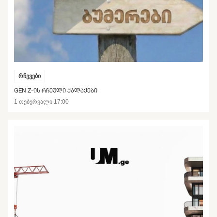
რჩევები
GEN Z-ᲘᲡ ᲠᲩᲔᲣᲚᲘ ᲥᲐᲚᲐᲥᲔᲑᲘ
1 თებერვალი 17:00