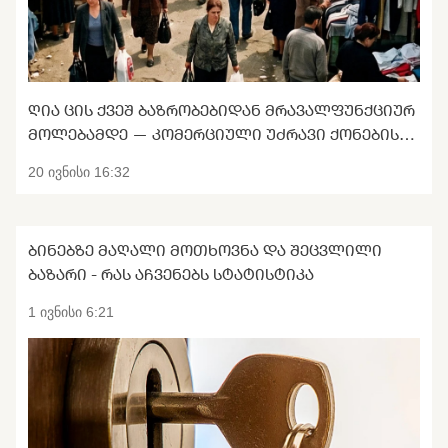
ᲦᲘᲐ ᲪᲘᲡ ᲥᲕᲔᲨ ᲑᲐᲖᲠᲝᲑᲔᲑᲘᲓᲐᲜ ᲛᲠᲐᲕᲐᲚᲤᲣᲜᲥᲪᲘᲣᲠ
ᲛᲝᲚᲔᲑᲐᲛᲓᲔ — ᲙᲝᲛᲔᲠᲪᲘᲣᲚᲘ ᲣᲫᲠᲐᲕᲘ ᲥᲝᲜᲔᲑᲘᲡ
ᲢᲠᲐᲜᲡᲤᲝᲠᲛᲐᲪᲘᲐ
20 ივნისი 16:32
ᲑᲘᲜᲔᲑᲖᲔ ᲛᲐᲦᲐᲚᲘ ᲛᲝᲗᲮᲝᲕᲜᲐ ᲓᲐ ᲨᲔᲪᲕᲚᲘᲚᲘ
ᲑᲐᲖᲐᲠᲘ - ᲠᲐᲡ ᲐᲩᲕᲔᲜᲔᲑᲡ ᲡᲢᲐᲢᲘᲡᲢᲘᲙᲐ
1 ივნისი 6:21