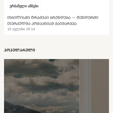
ურბანული ამბები
ᲗᲑᲘᲚᲘᲡᲨᲘ ᲢᲠᲐᲛᲕᲐᲘ ᲑᲠᲣᲜᲓᲔᲑᲐ — ᲢᲔᲜᲓᲔᲠᲨᲘ
ᲗᲣᲠᲥᲣᲚᲛᲐ ᲙᲝᲛᲞᲐᲜᲘᲐᲛ ᲒᲐᲘᲛᲐᲠᲯᲕᲐ
15 ივლისი 18:14
ᲞᲝᲞᲣᲚᲐᲠᲣᲚᲘ