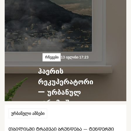
რჩევები
13 ივლისი 17:23
ჰაერის
რეკუპერატორი
— ურბანულ
გარემოში
დაბინძურებულ
ურბანული ამბები
ჰაერთან
ᲗᲑᲘᲚᲘᲡᲨᲘ ᲢᲠᲐᲛᲕᲐᲘ ᲑᲠᲣᲜᲓᲔᲑᲐ — ᲢᲔᲜᲓᲔᲠᲨᲘ