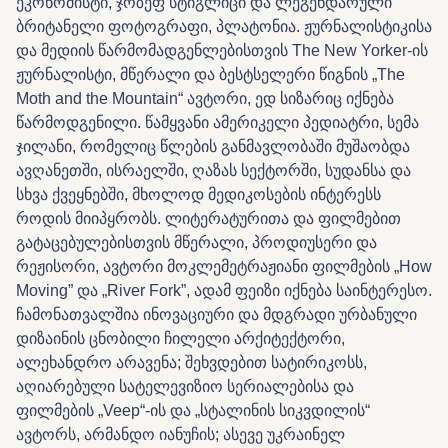
ეკონომისტი, ჯოზეფ სტიგლიცი და ლეგენდარული
ბრიტანელი ფოტოგრაფი, პლატონია. ჟურნალისტიკისა
და მედიის წარმომადგენლებისთვის The New Yorker-ის
ჟურნალისტი, მწერალი და ბესტსელერი წიგნის „The
Moth and the Mountain“ ავტორი, ედ სიზარიც იქნება
წარმოდგენილი. წამყვანი ამერიკელი პედიატრი, სემა
ჯილანი, რომელიც წლების განმავლობაში მუშაობდა
ავღანეთში, ისრაელში, ღაზას სექტორში, სუდანსა და
სხვა ქვეყნებში, მხოლოდ მედიკოსების ინტერესს
როდის მიიპყრობს. ლიტერატურითა და ფილმებით
გატაცებულებისთვის მწერალი, პროდიუსერი და
რეჟისორი, ავტორი მოკლემეტრაჟიანი ფილმების „How
Moving” და „River Fork”, ადამ ფეიზი იქნება საინტერესო.
ჩამონათვალშია ინოვაციური და მდგრადი ურბანული
დიზაინის ცნობილი ჩილელი არქიტექტორი,
ალეხანდრო არავენა; შეხვდებით სატირიკოსს,
აღიარებული სატელევიზიო სერიალებისა და
ფილმების „Veep“-ის და „სტალინის სიკვდილის“
ავტორს, არმანდო იანუჩის; ასევე უკრაინელ