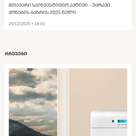
ᲛᲗᲐᲕᲐᲠᲘ ᲡᲐᲘᲜᲕᲔᲡᲢᲘᲪᲘᲝ ᲐᲥᲢᲘᲕᲘ - ᲣᲫᲠᲐᲕᲘ
ᲥᲝᲜᲔᲑᲘᲡ ᲑᲐᲖᲠᲘᲡ 2025 ᲬᲔᲚᲘ
26/12/2025 • 18:01
ᲠᲩᲔᲕᲔᲑᲘ