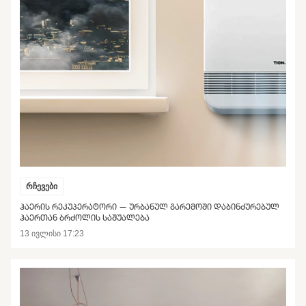
რჩევები
ᲰᲐᲔᲠᲘᲡ ᲠᲔᲙᲣᲞᲔᲠᲐᲢᲝᲠᲘ — ᲣᲠᲑᲐᲜᲣᲚ ᲒᲐᲠᲔᲛᲝᲨᲘ ᲓᲐᲑᲘᲜᲫᲣᲠᲔᲑᲣᲚ
ᲰᲐᲔᲠᲗᲐᲜ ᲑᲠᲫᲝᲚᲘᲡ ᲡᲐᲨᲣᲐᲚᲔᲑᲐ
13 ივლისი 17:23