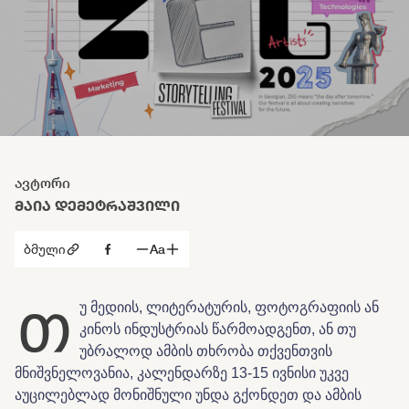
ავტორი
ᲛᲐᲘᲐ ᲓᲔᲛᲔᲢᲠᲐᲨᲕᲘᲚᲘ
ბმული
Aa
თ
უ მედიის, ლიტერატურის, ფოტოგრაფიის ან
კინოს ინდუსტრიას წარმოადგენთ, ან თუ
უბრალოდ ამბის თხრობა თქვენთვის
მნიშვნელოვანია, კალენდარზე 13-15 ივნისი უკვე
აუცილებლად მონიშნული უნდა გქონდეთ და ამბის