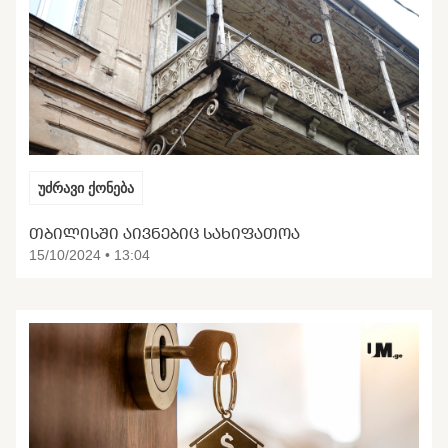
უძრავი ქონება
ᲗᲑᲘᲚᲘᲡᲨᲘ ᲐᲘᲕᲜᲔᲑᲘᲪ ᲡᲐᲮᲘᲤᲐᲗᲝᲐ
15/10/2024 • 13:04