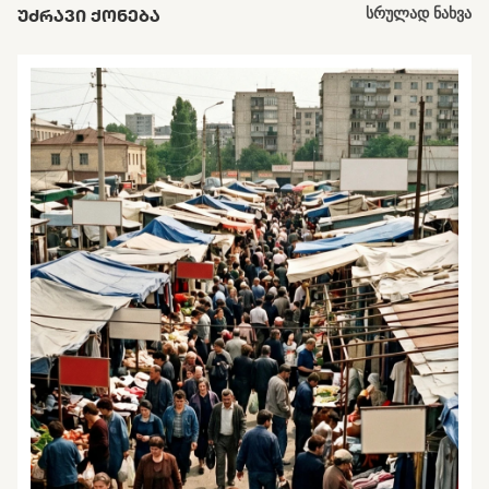
ᲣᲫᲠᲐᲕᲘ ᲥᲝᲜᲔᲑᲐ
სრულად ნახვა