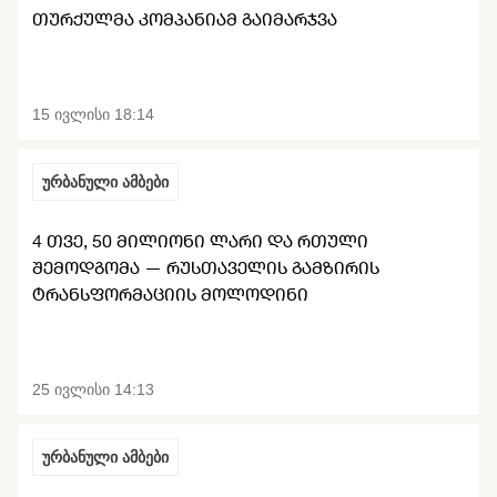
ბრძოლის
ᲗᲣᲠᲥᲣᲚᲛᲐ ᲙᲝᲛᲞᲐᲜᲘᲐᲛ ᲒᲐᲘᲛᲐᲠᲯᲕᲐ
საშუალება
15 ივლისი 18:14
ურბანული ამბები
4 ᲗᲕᲔ, 50 ᲛᲘᲚᲘᲝᲜᲘ ᲚᲐᲠᲘ ᲓᲐ ᲠᲗᲣᲚᲘ
ᲨᲔᲛᲝᲓᲒᲝᲛᲐ — ᲠᲣᲡᲗᲐᲕᲔᲚᲘᲡ ᲒᲐᲛᲖᲘᲠᲘᲡ
ᲢᲠᲐᲜᲡᲤᲝᲠᲛᲐᲪᲘᲘᲡ ᲛᲝᲚᲝᲓᲘᲜᲘ
25 ივლისი 14:13
ურბანული ამბები