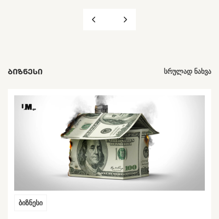
ᲑᲘᲖᲜᲔᲡᲘ
სრულად ნახვა
ბიზნესი