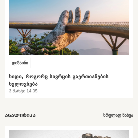
დიზაინი
ᲮᲘᲓᲘ, ᲠᲝᲒᲝᲠᲪ ᲡᲘᲕᲠᲪᲘᲡ ᲒᲐᲔᲠᲗᲘᲐᲜᲔᲑᲘᲡ
ᲮᲔᲚᲝᲕᲜᲔᲑᲐ
3 მარტი 14:05
ᲐᲜᲐᲚᲘᲢᲘᲙᲐ
სრულად ნახვა