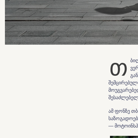
თ
ბი
ვე
გა
შემცირებული
მოუგვარებე
შესაძლებელი
ამ ფონზე თ
საზოგადოებ
— მოტოინსპ