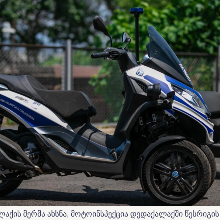
ქის მერმა ახსნა, მოტოინსპექცია დედაქალაქში წესრიგის