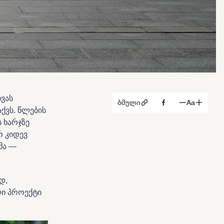
ხვას
ბმული
Aa
ქვს. წლების
 ხარჯზე
რ კიდევ
მა —
დ,
ლი პროექტი