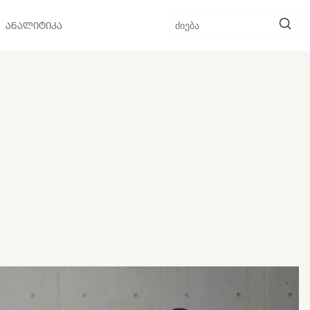
ᲐᲜᲐᲚᲘᲢᲘᲙᲐ