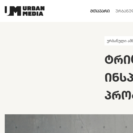
ᲛᲗᲐᲕᲐᲠᲘ
ᲣᲠᲑᲐᲜᲣ
ურბანული ამ
ᲢᲠᲘ
ᲘᲜᲡ
ᲞᲠᲝ