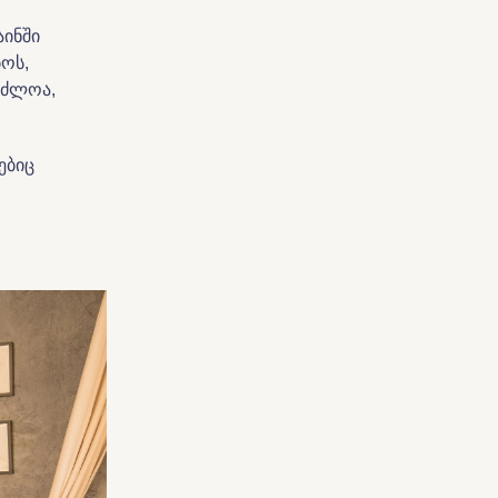
ინში
ოს,
აძლოა,
ებიც