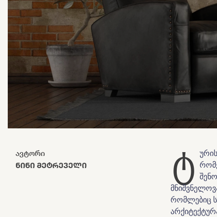
ტ
ავტორი
ურის
ᲜᲘᲜᲘ ᲛᲔᲢᲠᲔᲕᲔᲚᲘ
რომე
შენო
მნიშვნელოვა
რომლებიც ს
არქიტექტურა