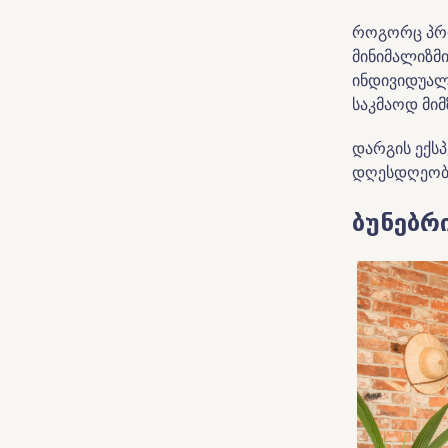
როგორც პრო
მინიმალიზმ
ინდივიდუალ
საკმაოდ მი
დარგის ექს
დღესდღეობი
ბუნებრ