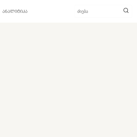
ᲐᲜᲐᲚᲘᲢᲘᲙᲐ
Ს