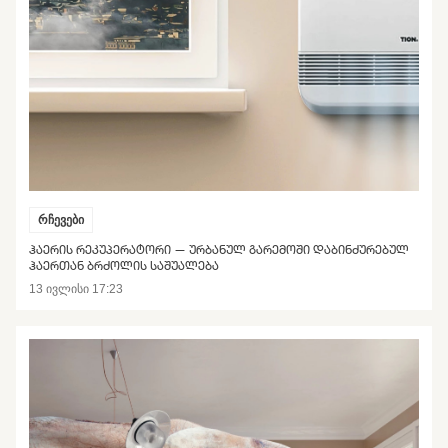
რჩევები
ᲰᲐᲔᲠᲘᲡ ᲠᲔᲙᲣᲞᲔᲠᲐᲢᲝᲠᲘ — ᲣᲠᲑᲐᲜᲣᲚ ᲒᲐᲠᲔᲛᲝᲨᲘ ᲓᲐᲑᲘᲜᲫᲣᲠᲔᲑᲣᲚ
ᲰᲐᲔᲠᲗᲐᲜ ᲑᲠᲫᲝᲚᲘᲡ ᲡᲐᲨᲣᲐᲚᲔᲑᲐ
13 ივლისი 17:23