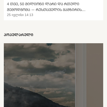
4 ᲗᲕᲔ, 50 ᲛᲘᲚᲘᲝᲜᲘ ᲚᲐᲠᲘ ᲓᲐ ᲠᲗᲣᲚᲘ
ᲨᲔᲛᲝᲓᲒᲝᲛᲐ — ᲠᲣᲡᲗᲐᲕᲔᲚᲘᲡ ᲒᲐᲛᲖᲘᲠᲘᲡ
ᲢᲠᲐᲜᲡᲤᲝᲠᲛᲐᲪᲘᲘᲡ ᲛᲝᲚᲝᲓᲘᲜᲘ
25 ივლისი 14:13
ᲞᲝᲞᲣᲚᲐᲠᲣᲚᲘ