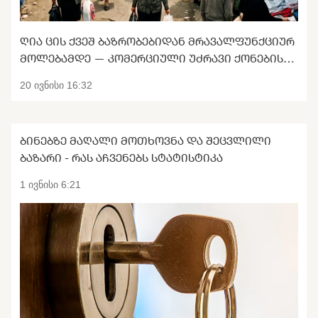
ᲦᲘᲐ ᲪᲘᲡ ᲥᲕᲔᲨ ᲑᲐᲖᲠᲝᲑᲔᲑᲘᲓᲐᲜ ᲛᲠᲐᲕᲐᲚᲤᲣᲜᲥᲪᲘᲣᲠ
ᲛᲝᲚᲔᲑᲐᲛᲓᲔ — ᲙᲝᲛᲔᲠᲪᲘᲣᲚᲘ ᲣᲫᲠᲐᲕᲘ ᲥᲝᲜᲔᲑᲘᲡ
ᲢᲠᲐᲜᲡᲤᲝᲠᲛᲐᲪᲘᲐ
20 ივნისი 16:32
ᲑᲘᲜᲔᲑᲖᲔ ᲛᲐᲦᲐᲚᲘ ᲛᲝᲗᲮᲝᲕᲜᲐ ᲓᲐ ᲨᲔᲪᲕᲚᲘᲚᲘ
ᲑᲐᲖᲐᲠᲘ - ᲠᲐᲡ ᲐᲩᲕᲔᲜᲔᲑᲡ ᲡᲢᲐᲢᲘᲡᲢᲘᲙᲐ
1 ივნისი 6:21