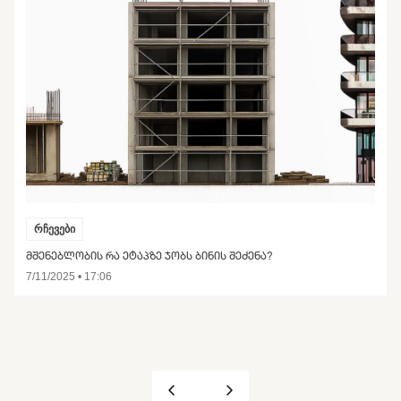
რჩევები
ᲛᲨᲔᲜᲔᲑᲚᲝᲑᲘᲡ ᲠᲐ ᲔᲢᲐᲞᲖᲔ ᲯᲝᲑᲡ ᲑᲘᲜᲘᲡ ᲨᲔᲫᲔᲜᲐ?
7/11/2025 • 17:06