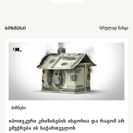
ᲑᲘᲖᲜᲔᲡᲘ
სრულად ნახვა
ბიზნესი
ᲘᲞᲝᲗᲔᲙᲣᲠᲘ ᲙᲠᲘᲖᲘᲡᲔᲑᲘᲡ ᲘᲡᲢᲝᲠᲘᲐ ᲓᲐ ᲠᲐᲢᲝᲛ ᲐᲠ
ᲔᲛᲣᲥᲠᲔᲑᲐ ᲘᲡ ᲡᲐᲥᲐᲠᲗᲕᲔᲚᲝᲡ