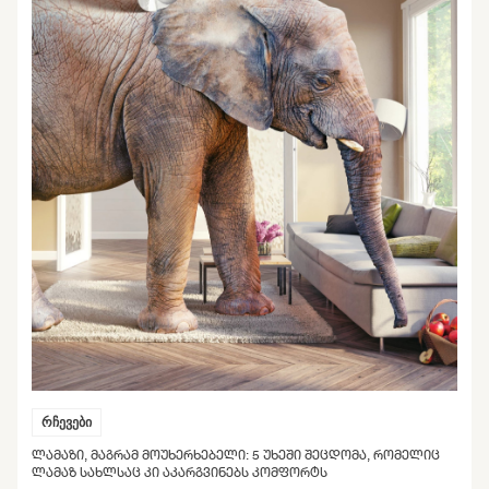
რჩევები
ᲚᲐᲛᲐᲖᲘ, ᲛᲐᲒᲠᲐᲛ ᲛᲝᲣᲮᲔᲠᲮᲔᲑᲔᲚᲘ: 5 ᲣᲮᲔᲨᲘ ᲨᲔᲪᲓᲝᲛᲐ, ᲠᲝᲛᲔᲚᲘᲪ
ᲚᲐᲛᲐᲖ ᲡᲐᲮᲚᲡᲐᲪ ᲙᲘ ᲐᲙᲐᲠᲒᲕᲘᲜᲔᲑᲡ ᲙᲝᲛᲤᲝᲠᲢᲡ