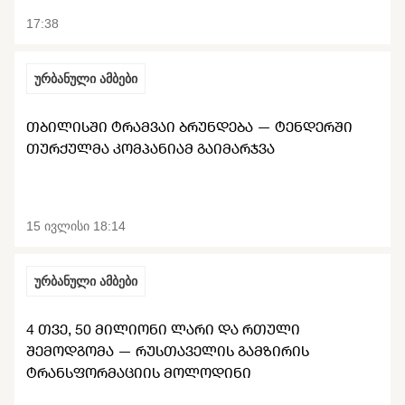
17:38
ურბანული ამბები
ᲗᲑᲘᲚᲘᲡᲨᲘ ᲢᲠᲐᲛᲕᲐᲘ ᲑᲠᲣᲜᲓᲔᲑᲐ — ᲢᲔᲜᲓᲔᲠᲨᲘ
ᲗᲣᲠᲥᲣᲚᲛᲐ ᲙᲝᲛᲞᲐᲜᲘᲐᲛ ᲒᲐᲘᲛᲐᲠᲯᲕᲐ
15 ივლისი 18:14
ურბანული ამბები
4 ᲗᲕᲔ, 50 ᲛᲘᲚᲘᲝᲜᲘ ᲚᲐᲠᲘ ᲓᲐ ᲠᲗᲣᲚᲘ
ᲨᲔᲛᲝᲓᲒᲝᲛᲐ — ᲠᲣᲡᲗᲐᲕᲔᲚᲘᲡ ᲒᲐᲛᲖᲘᲠᲘᲡ
ᲢᲠᲐᲜᲡᲤᲝᲠᲛᲐᲪᲘᲘᲡ ᲛᲝᲚᲝᲓᲘᲜᲘ