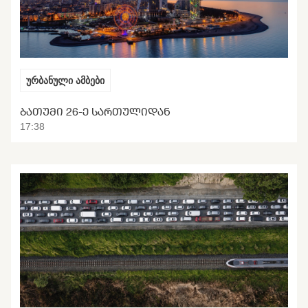
ურბანული ამბები
ᲑᲐᲗᲣᲛᲘ 26-Ე ᲡᲐᲠᲗᲣᲚᲘᲓᲐᲜ
17:38