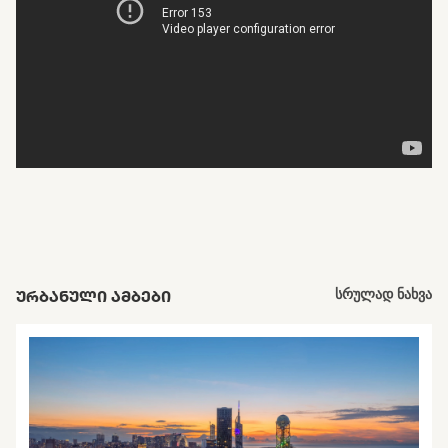
ᲣᲠᲑᲐᲜᲣᲚᲘ ᲐᲛᲑᲔᲑᲘ
სრულად ნახვა