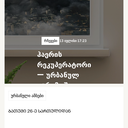
რჩევები
13 ივლისი 17:23
ჰაერის
რეკუპერატორი
— ურბანულ
გარემოში
დაბინძურებულ
ურბანული ამბები
ჰაერთან
ᲑᲐᲗᲣᲛᲘ 26-Ე ᲡᲐᲠᲗᲣᲚᲘᲓᲐᲜ
ბრძოლის
საშუალება