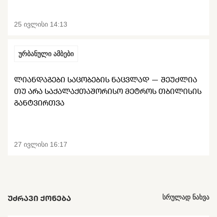
25 ივლისი 14:13
ურბანული ამბები
ᲚᲘᲐᲜᲓᲐᲒᲔᲑᲘ ᲡᲐᲪᲝᲑᲔᲑᲘᲡ ᲜᲐᲪᲕᲚᲐᲓ — ᲨᲔᲣᲫᲚᲘᲐ
ᲗᲣ ᲐᲠᲐ ᲡᲐᲥᲐᲚᲐᲥᲗᲐᲨᲝᲠᲘᲡᲝ ᲛᲔᲢᲠᲝᲡ ᲗᲑᲘᲚᲘᲡᲘᲡ
ᲒᲐᲜᲢᲕᲘᲠᲗᲕᲐ
27 ივლისი 16:17
ᲣᲫᲠᲐᲕᲘ ᲥᲝᲜᲔᲑᲐ
სრულად ნახვა