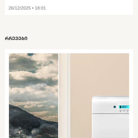
26/12/2025 • 18:01
ᲠᲩᲔᲕᲔᲑᲘ