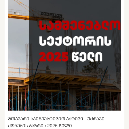
ᲛᲗᲐᲕᲐᲠᲘ ᲡᲐᲘᲜᲕᲔᲡᲢᲘᲪᲘᲝ ᲐᲥᲢᲘᲕᲘ - ᲣᲫᲠᲐᲕᲘ
ᲥᲝᲜᲔᲑᲘᲡ ᲑᲐᲖᲠᲘᲡ 2025 ᲬᲔᲚᲘ