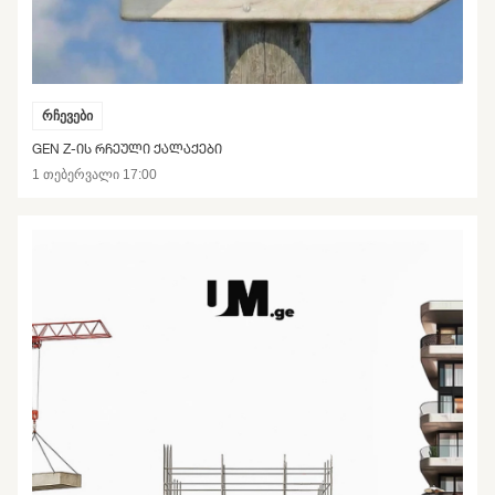
რჩევები
GEN Z-ᲘᲡ ᲠᲩᲔᲣᲚᲘ ᲥᲐᲚᲐᲥᲔᲑᲘ
1 თებერვალი 17:00