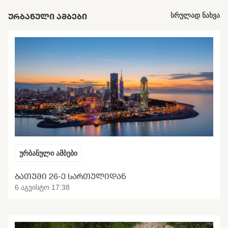
ᲣᲠᲑᲐᲜᲣᲚᲘ ᲐᲛᲑᲔᲑᲘ
სრულად ნახვა
ურბანული ამბები
ᲑᲐᲗᲣᲛᲘ 26-Ე ᲡᲐᲠᲗᲣᲚᲘᲓᲐᲜ
6 აგვისტო 17:38