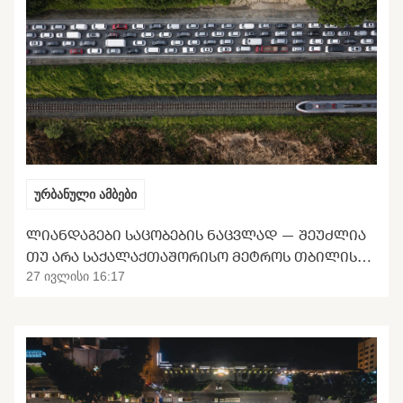
ურბანული ამბები
ᲚᲘᲐᲜᲓᲐᲒᲔᲑᲘ ᲡᲐᲪᲝᲑᲔᲑᲘᲡ ᲜᲐᲪᲕᲚᲐᲓ — ᲨᲔᲣᲫᲚᲘᲐ
ᲗᲣ ᲐᲠᲐ ᲡᲐᲥᲐᲚᲐᲥᲗᲐᲨᲝᲠᲘᲡᲝ ᲛᲔᲢᲠᲝᲡ ᲗᲑᲘᲚᲘᲡᲘᲡ
ᲒᲐᲜᲢᲕᲘᲠᲗᲕᲐ
27 ივლისი 16:17