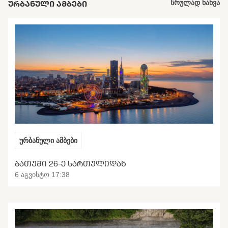
ᲣᲠᲑᲐᲜᲣᲚᲘ ᲐᲛᲑᲔᲑᲘ
სრულად ნახვა
ურბანული ამბები
ᲑᲐᲗᲣᲛᲘ 26-Ე ᲡᲐᲠᲗᲣᲚᲘᲓᲐᲜ
6 აგვისტო 17:38