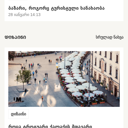
ᲑᲐᲖᲐᲠᲘ, ᲠᲝᲒᲝᲠᲪ ᲢᲣᲠᲘᲡᲢᲣᲚᲘ ᲡᲐᲜᲐᲮᲐᲝᲑᲐ
28 იანვარი 14:13
ᲓᲘᲖᲐᲘᲜᲘ
სრულად ნახვა
დიზაინი
ᲠᲝᲪᲐ ᲢᲠᲝᲢᲣᲐᲠᲘ ᲥᲐᲚᲐᲥᲘᲡ ᲛᲗᲐᲕᲐᲠᲘ