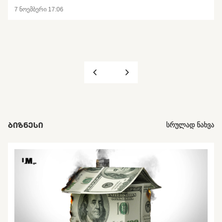
7 ნოემბერი 17:06
ᲑᲘᲖᲜᲔᲡᲘ
სრულად ნახვა