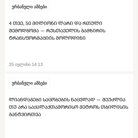
ურბანული ამბები
4 ᲗᲕᲔ, 50 ᲛᲘᲚᲘᲝᲜᲘ ᲚᲐᲠᲘ ᲓᲐ ᲠᲗᲣᲚᲘ
ᲨᲔᲛᲝᲓᲒᲝᲛᲐ — ᲠᲣᲡᲗᲐᲕᲔᲚᲘᲡ ᲒᲐᲛᲖᲘᲠᲘᲡ
ᲢᲠᲐᲜᲡᲤᲝᲠᲛᲐᲪᲘᲘᲡ ᲛᲝᲚᲝᲓᲘᲜᲘ
25 ივლისი 14:13
ურბანული ამბები
ᲚᲘᲐᲜᲓᲐᲒᲔᲑᲘ ᲡᲐᲪᲝᲑᲔᲑᲘᲡ ᲜᲐᲪᲕᲚᲐᲓ — ᲨᲔᲣᲫᲚᲘᲐ
ᲗᲣ ᲐᲠᲐ ᲡᲐᲥᲐᲚᲐᲥᲗᲐᲨᲝᲠᲘᲡᲝ ᲛᲔᲢᲠᲝᲡ ᲗᲑᲘᲚᲘᲡᲘᲡ
ᲒᲐᲜᲢᲕᲘᲠᲗᲕᲐ