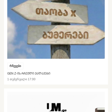
რჩევები
GEN Z-ᲘᲡ ᲠᲩᲔᲣᲚᲘ ᲥᲐᲚᲐᲥᲔᲑᲘ
1 თებერვალი 17:00