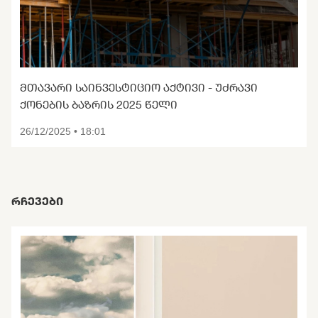
ᲛᲗᲐᲕᲐᲠᲘ ᲡᲐᲘᲜᲕᲔᲡᲢᲘᲪᲘᲝ ᲐᲥᲢᲘᲕᲘ - ᲣᲫᲠᲐᲕᲘ
ᲥᲝᲜᲔᲑᲘᲡ ᲑᲐᲖᲠᲘᲡ 2025 ᲬᲔᲚᲘ
26/12/2025 • 18:01
ᲠᲩᲔᲕᲔᲑᲘ