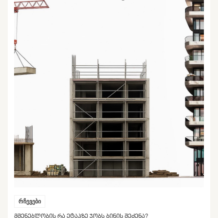
რჩევები
ᲛᲨᲔᲜᲔᲑᲚᲝᲑᲘᲡ ᲠᲐ ᲔᲢᲐᲞᲖᲔ ᲯᲝᲑᲡ ᲑᲘᲜᲘᲡ ᲨᲔᲫᲔᲜᲐ?