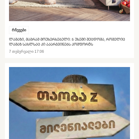
რჩევები
ᲚᲐᲛᲐᲖᲘ, ᲛᲐᲒᲠᲐᲛ ᲛᲝᲣᲮᲔᲠᲮᲔᲑᲔᲚᲘ: 5 ᲣᲮᲔᲨᲘ ᲨᲔᲪᲓᲝᲛᲐ, ᲠᲝᲛᲔᲚᲘᲪ
ᲚᲐᲛᲐᲖ ᲡᲐᲮᲚᲡᲐᲪ ᲙᲘ ᲐᲙᲐᲠᲒᲕᲘᲜᲔᲑᲡ ᲙᲝᲛᲤᲝᲠᲢᲡ
7 თებერვალი 17:06