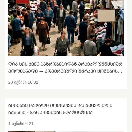
ᲦᲘᲐ ᲪᲘᲡ ᲥᲕᲔᲨ ᲑᲐᲖᲠᲝᲑᲔᲑᲘᲓᲐᲜ ᲛᲠᲐᲕᲐᲚᲤᲣᲜᲥᲪᲘᲣᲠ
ᲛᲝᲚᲔᲑᲐᲛᲓᲔ — ᲙᲝᲛᲔᲠᲪᲘᲣᲚᲘ ᲣᲫᲠᲐᲕᲘ ᲥᲝᲜᲔᲑᲘᲡ
ᲢᲠᲐᲜᲡᲤᲝᲠᲛᲐᲪᲘᲐ
20 ივნისი 16:32
ᲑᲘᲜᲔᲑᲖᲔ ᲛᲐᲦᲐᲚᲘ ᲛᲝᲗᲮᲝᲕᲜᲐ ᲓᲐ ᲨᲔᲪᲕᲚᲘᲚᲘ
ᲑᲐᲖᲐᲠᲘ - ᲠᲐᲡ ᲐᲩᲕᲔᲜᲔᲑᲡ ᲡᲢᲐᲢᲘᲡᲢᲘᲙᲐ
1 ივნისი 6:21