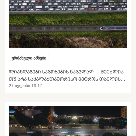
ურბანული ამბები
ᲚᲘᲐᲜᲓᲐᲒᲔᲑᲘ ᲡᲐᲪᲝᲑᲔᲑᲘᲡ ᲜᲐᲪᲕᲚᲐᲓ — ᲨᲔᲣᲫᲚᲘᲐ
ᲗᲣ ᲐᲠᲐ ᲡᲐᲥᲐᲚᲐᲥᲗᲐᲨᲝᲠᲘᲡᲝ ᲛᲔᲢᲠᲝᲡ ᲗᲑᲘᲚᲘᲡᲘᲡ
ᲒᲐᲜᲢᲕᲘᲠᲗᲕᲐ
27 ივლისი 16:17