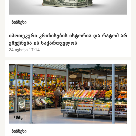
ბიზნესი
ᲘᲞᲝᲗᲔᲙᲣᲠᲘ ᲙᲠᲘᲖᲘᲡᲔᲑᲘᲡ ᲘᲡᲢᲝᲠᲘᲐ ᲓᲐ ᲠᲐᲢᲝᲛ ᲐᲠ
ᲔᲛᲣᲥᲠᲔᲑᲐ ᲘᲡ ᲡᲐᲥᲐᲠᲗᲕᲔᲚᲝᲡ
24 ივნისი 17:14
ბიზნესი