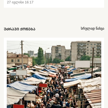
27 ივლისი 16:17
ᲣᲫᲠᲐᲕᲘ ᲥᲝᲜᲔᲑᲐ
სრულად ნახვა