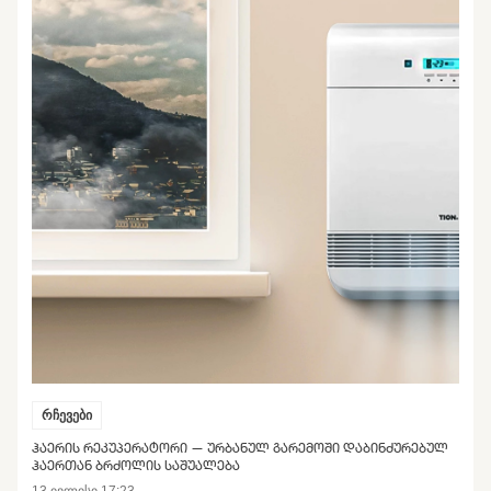
რჩევები
ᲰᲐᲔᲠᲘᲡ ᲠᲔᲙᲣᲞᲔᲠᲐᲢᲝᲠᲘ — ᲣᲠᲑᲐᲜᲣᲚ ᲒᲐᲠᲔᲛᲝᲨᲘ ᲓᲐᲑᲘᲜᲫᲣᲠᲔᲑᲣᲚ
ᲰᲐᲔᲠᲗᲐᲜ ᲑᲠᲫᲝᲚᲘᲡ ᲡᲐᲨᲣᲐᲚᲔᲑᲐ