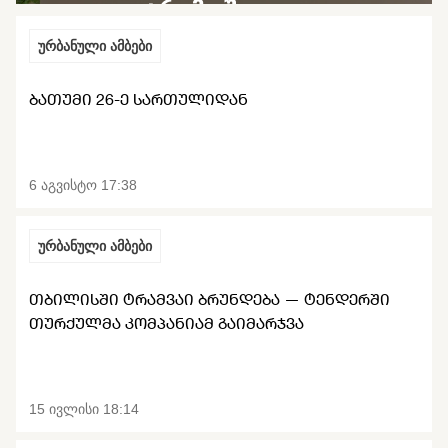
გარემოში
დაბინძურებულ
ურბანული ამბები
ჰაერთან
ᲑᲐᲗᲣᲛᲘ 26-Ე ᲡᲐᲠᲗᲣᲚᲘᲓᲐᲜ
ბრძოლის
საშუალება
6 აგვისტო 17:38
ურბანული ამბები
ᲗᲑᲘᲚᲘᲡᲨᲘ ᲢᲠᲐᲛᲕᲐᲘ ᲑᲠᲣᲜᲓᲔᲑᲐ — ᲢᲔᲜᲓᲔᲠᲨᲘ
ᲗᲣᲠᲥᲣᲚᲛᲐ ᲙᲝᲛᲞᲐᲜᲘᲐᲛ ᲒᲐᲘᲛᲐᲠᲯᲕᲐ
15 ივლისი 18:14