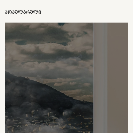
ᲞᲝᲞᲣᲚᲐᲠᲣᲚᲘ