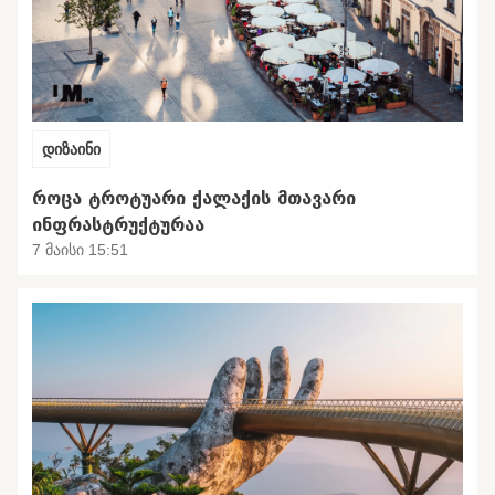
დიზაინი
ᲠᲝᲪᲐ ᲢᲠᲝᲢᲣᲐᲠᲘ ᲥᲐᲚᲐᲥᲘᲡ ᲛᲗᲐᲕᲐᲠᲘ
ᲘᲜᲤᲠᲐᲡᲢᲠᲣᲥᲢᲣᲠᲐᲐ
7 მაისი 15:51