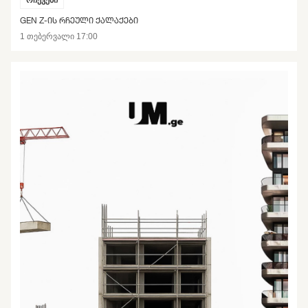
GEN Z-ᲘᲡ ᲠᲩᲔᲣᲚᲘ ᲥᲐᲚᲐᲥᲔᲑᲘ
1 თებერვალი 17:00