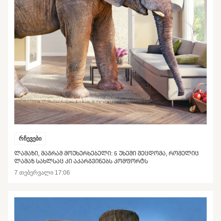
რჩევები
ᲚᲐᲛᲐᲖᲘ, ᲛᲐᲒᲠᲐᲛ ᲛᲝᲣᲮᲔᲠᲮᲔᲑᲔᲚᲘ: 5 ᲣᲮᲔᲨᲘ ᲨᲔᲪᲓᲝᲛᲐ, ᲠᲝᲛᲔᲚᲘᲪ
ᲚᲐᲛᲐᲖ ᲡᲐᲮᲚᲡᲐᲪ ᲙᲘ ᲐᲙᲐᲠᲒᲕᲘᲜᲔᲑᲡ ᲙᲝᲛᲤᲝᲠᲢᲡ
7 თებერვალი 17:06