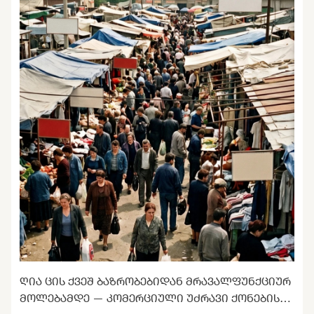
ᲦᲘᲐ ᲪᲘᲡ ᲥᲕᲔᲨ ᲑᲐᲖᲠᲝᲑᲔᲑᲘᲓᲐᲜ ᲛᲠᲐᲕᲐᲚᲤᲣᲜᲥᲪᲘᲣᲠ
ᲛᲝᲚᲔᲑᲐᲛᲓᲔ — ᲙᲝᲛᲔᲠᲪᲘᲣᲚᲘ ᲣᲫᲠᲐᲕᲘ ᲥᲝᲜᲔᲑᲘᲡ