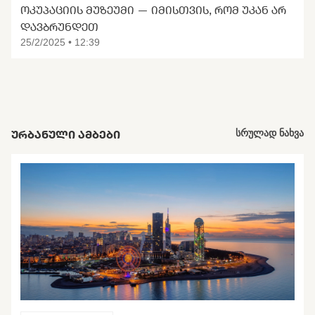
ᲝᲙᲣᲞᲐᲪᲘᲘᲡ ᲛᲣᲖᲔᲣᲛᲘ — ᲘᲛᲘᲡᲗᲕᲘᲡ, ᲠᲝᲛ ᲣᲙᲐᲜ ᲐᲠ
ᲓᲐᲕᲑᲠᲣᲜᲓᲔᲗ
25/2/2025 • 12:39
ᲣᲠᲑᲐᲜᲣᲚᲘ ᲐᲛᲑᲔᲑᲘ
სრულად ნახვა