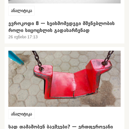
ანალიტიკა
ᲔᲕᲠᲝᲙᲝᲓᲘ 8 — ᲡᲔᲘᲡᲛᲝᲛᲔᲓᲔᲒᲘ ᲛᲨᲔᲜᲔᲑᲚᲝᲑᲘᲡ
ᲠᲝᲚᲘ ᲡᲘᲪᲝᲪᲮᲚᲘᲡ ᲒᲐᲓᲐᲡᲐᲠᲩᲔᲜᲐᲓ
26 ივნისი 17:13
ანალიტიკა
ᲡᲐᲓ ᲗᲐᲛᲐᲨᲝᲑᲔᲜ ᲑᲐᲕᲨᲕᲔᲑᲘ? — ᲔᲠᲗᲤᲔᲠᲝᲕᲐᲜᲘ