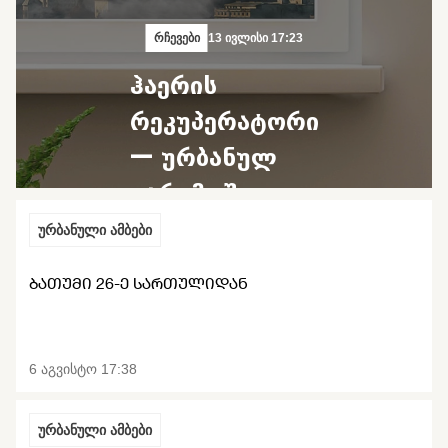
რჩევები
13 ივლისი 17:23
ჰაერის
რეკუპერატორი
— ურბანულ
გარემოში
დაბინძურებულ
ურბანული ამბები
ჰაერთან
ᲑᲐᲗᲣᲛᲘ 26-Ე ᲡᲐᲠᲗᲣᲚᲘᲓᲐᲜ
ბრძოლის
საშუალება
6 აგვისტო 17:38
ურბანული ამბები