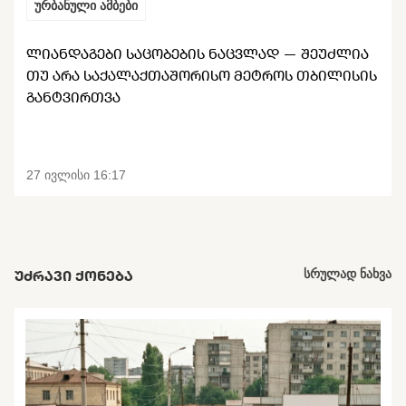
ურბანული ამბები
ᲚᲘᲐᲜᲓᲐᲒᲔᲑᲘ ᲡᲐᲪᲝᲑᲔᲑᲘᲡ ᲜᲐᲪᲕᲚᲐᲓ — ᲨᲔᲣᲫᲚᲘᲐ
ᲗᲣ ᲐᲠᲐ ᲡᲐᲥᲐᲚᲐᲥᲗᲐᲨᲝᲠᲘᲡᲝ ᲛᲔᲢᲠᲝᲡ ᲗᲑᲘᲚᲘᲡᲘᲡ
ᲒᲐᲜᲢᲕᲘᲠᲗᲕᲐ
27 ივლისი 16:17
ᲣᲫᲠᲐᲕᲘ ᲥᲝᲜᲔᲑᲐ
სრულად ნახვა