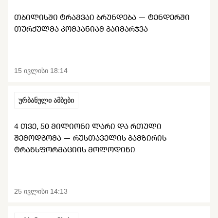
ᲗᲑᲘᲚᲘᲡᲨᲘ ᲢᲠᲐᲛᲕᲐᲘ ᲑᲠᲣᲜᲓᲔᲑᲐ — ᲢᲔᲜᲓᲔᲠᲨᲘ
ᲗᲣᲠᲥᲣᲚᲛᲐ ᲙᲝᲛᲞᲐᲜᲘᲐᲛ ᲒᲐᲘᲛᲐᲠᲯᲕᲐ
15 ივლისი 18:14
ურბანული ამბები
4 ᲗᲕᲔ, 50 ᲛᲘᲚᲘᲝᲜᲘ ᲚᲐᲠᲘ ᲓᲐ ᲠᲗᲣᲚᲘ
ᲨᲔᲛᲝᲓᲒᲝᲛᲐ — ᲠᲣᲡᲗᲐᲕᲔᲚᲘᲡ ᲒᲐᲛᲖᲘᲠᲘᲡ
ᲢᲠᲐᲜᲡᲤᲝᲠᲛᲐᲪᲘᲘᲡ ᲛᲝᲚᲝᲓᲘᲜᲘ
25 ივლისი 14:13