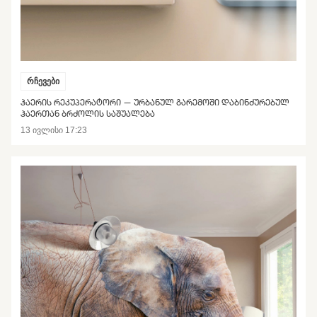
რჩევები
ᲰᲐᲔᲠᲘᲡ ᲠᲔᲙᲣᲞᲔᲠᲐᲢᲝᲠᲘ — ᲣᲠᲑᲐᲜᲣᲚ ᲒᲐᲠᲔᲛᲝᲨᲘ ᲓᲐᲑᲘᲜᲫᲣᲠᲔᲑᲣᲚ
ᲰᲐᲔᲠᲗᲐᲜ ᲑᲠᲫᲝᲚᲘᲡ ᲡᲐᲨᲣᲐᲚᲔᲑᲐ
13 ივლისი 17:23