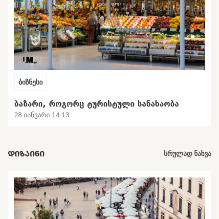
ბიზნესი
ᲑᲐᲖᲐᲠᲘ, ᲠᲝᲒᲝᲠᲪ ᲢᲣᲠᲘᲡᲢᲣᲚᲘ ᲡᲐᲜᲐᲮᲐᲝᲑᲐ
28 იანვარი 14:13
ᲓᲘᲖᲐᲘᲜᲘ
სრულად ნახვა