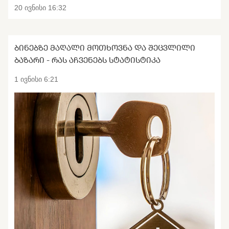
ᲢᲠᲐᲜᲡᲤᲝᲠᲛᲐᲪᲘᲐ
20 ივნისი 16:32
ᲑᲘᲜᲔᲑᲖᲔ ᲛᲐᲦᲐᲚᲘ ᲛᲝᲗᲮᲝᲕᲜᲐ ᲓᲐ ᲨᲔᲪᲕᲚᲘᲚᲘ
ᲑᲐᲖᲐᲠᲘ - ᲠᲐᲡ ᲐᲩᲕᲔᲜᲔᲑᲡ ᲡᲢᲐᲢᲘᲡᲢᲘᲙᲐ
1 ივნისი 6:21