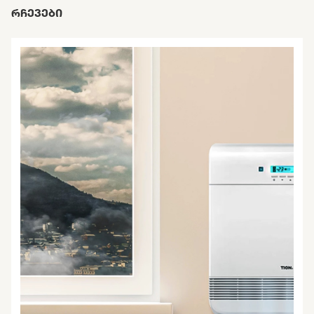
ᲠᲩᲔᲕᲔᲑᲘ