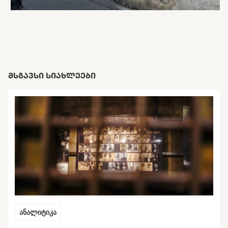
ᲛᲡᲒᲐᲕᲡᲘ ᲡᲘᲐᲮᲚᲔᲔᲑᲘ
ანალიტიკა