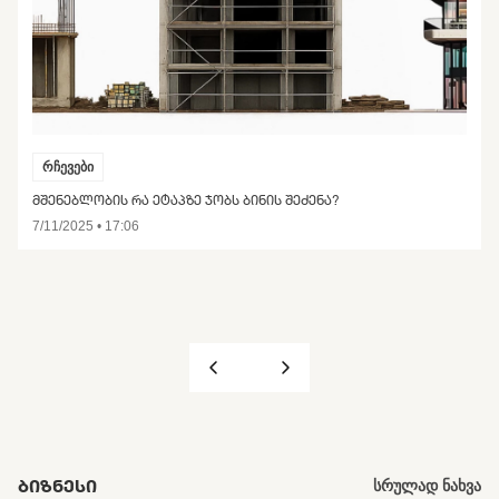
რჩევები
ᲛᲨᲔᲜᲔᲑᲚᲝᲑᲘᲡ ᲠᲐ ᲔᲢᲐᲞᲖᲔ ᲯᲝᲑᲡ ᲑᲘᲜᲘᲡ ᲨᲔᲫᲔᲜᲐ?
7/11/2025 • 17:06
ᲑᲘᲖᲜᲔᲡᲘ
სრულად ნახვა