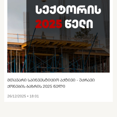
ᲛᲗᲐᲕᲐᲠᲘ ᲡᲐᲘᲜᲕᲔᲡᲢᲘᲪᲘᲝ ᲐᲥᲢᲘᲕᲘ - ᲣᲫᲠᲐᲕᲘ
ᲥᲝᲜᲔᲑᲘᲡ ᲑᲐᲖᲠᲘᲡ 2025 ᲬᲔᲚᲘ
26/12/2025 • 18:01