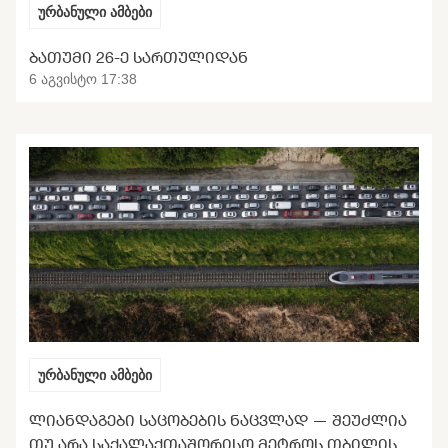
ურბანული ამბები
ᲑᲐᲗᲣᲛᲘ 26-Ე ᲡᲐᲠᲗᲣᲚᲘᲓᲐᲜ
6 აგვისტო 17:38
ურბანული ამბები
ᲚᲘᲐᲜᲓᲐᲒᲔᲑᲘ ᲡᲐᲪᲝᲑᲔᲑᲘᲡ ᲜᲐᲪᲕᲚᲐᲓ — ᲨᲔᲣᲫᲚᲘᲐ
ᲗᲣ ᲐᲠᲐ ᲡᲐᲥᲐᲚᲐᲥᲗᲐᲨᲝᲠᲘᲡᲝ ᲛᲔᲢᲠᲝᲡ ᲗᲑᲘᲚᲘᲡᲘᲡ