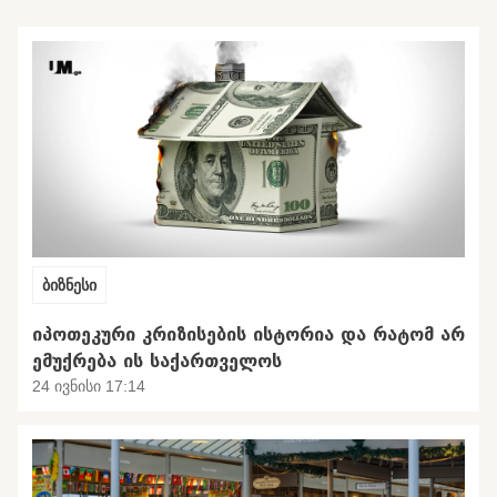
ბიზნესი
ᲘᲞᲝᲗᲔᲙᲣᲠᲘ ᲙᲠᲘᲖᲘᲡᲔᲑᲘᲡ ᲘᲡᲢᲝᲠᲘᲐ ᲓᲐ ᲠᲐᲢᲝᲛ ᲐᲠ
ᲔᲛᲣᲥᲠᲔᲑᲐ ᲘᲡ ᲡᲐᲥᲐᲠᲗᲕᲔᲚᲝᲡ
24 ივნისი 17:14