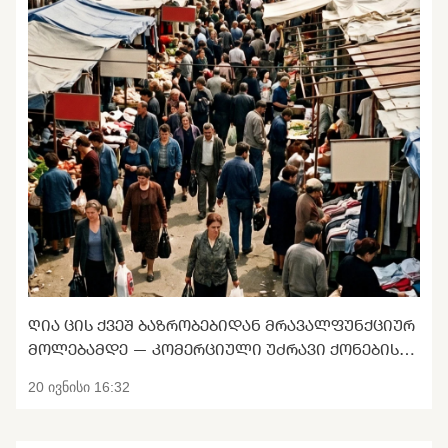
ᲦᲘᲐ ᲪᲘᲡ ᲥᲕᲔᲨ ᲑᲐᲖᲠᲝᲑᲔᲑᲘᲓᲐᲜ ᲛᲠᲐᲕᲐᲚᲤᲣᲜᲥᲪᲘᲣᲠ
ᲛᲝᲚᲔᲑᲐᲛᲓᲔ — ᲙᲝᲛᲔᲠᲪᲘᲣᲚᲘ ᲣᲫᲠᲐᲕᲘ ᲥᲝᲜᲔᲑᲘᲡ
ᲢᲠᲐᲜᲡᲤᲝᲠᲛᲐᲪᲘᲐ
20 ივნისი 16:32