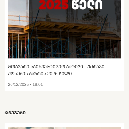
ᲛᲗᲐᲕᲐᲠᲘ ᲡᲐᲘᲜᲕᲔᲡᲢᲘᲪᲘᲝ ᲐᲥᲢᲘᲕᲘ - ᲣᲫᲠᲐᲕᲘ
ᲥᲝᲜᲔᲑᲘᲡ ᲑᲐᲖᲠᲘᲡ 2025 ᲬᲔᲚᲘ
26/12/2025 • 18:01
ᲠᲩᲔᲕᲔᲑᲘ