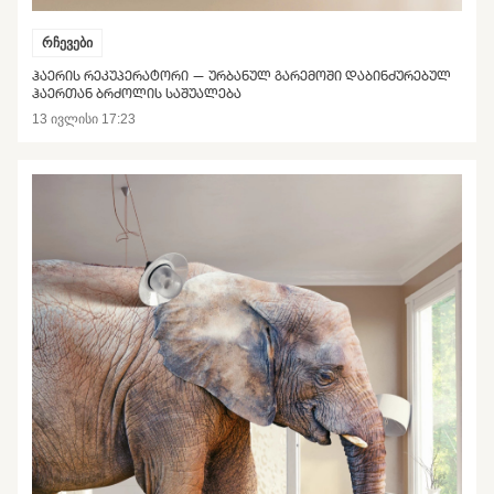
რჩევები
ᲰᲐᲔᲠᲘᲡ ᲠᲔᲙᲣᲞᲔᲠᲐᲢᲝᲠᲘ — ᲣᲠᲑᲐᲜᲣᲚ ᲒᲐᲠᲔᲛᲝᲨᲘ ᲓᲐᲑᲘᲜᲫᲣᲠᲔᲑᲣᲚ
ᲰᲐᲔᲠᲗᲐᲜ ᲑᲠᲫᲝᲚᲘᲡ ᲡᲐᲨᲣᲐᲚᲔᲑᲐ
13 ივლისი 17:23