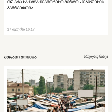
ᲗᲣ ᲐᲠᲐ ᲡᲐᲥᲐᲚᲐᲥᲗᲐᲨᲝᲠᲘᲡᲝ ᲛᲔᲢᲠᲝᲡ ᲗᲑᲘᲚᲘᲡᲘᲡ
ᲒᲐᲜᲢᲕᲘᲠᲗᲕᲐ
27 ივლისი 16:17
ᲣᲫᲠᲐᲕᲘ ᲥᲝᲜᲔᲑᲐ
სრულად ნახვა