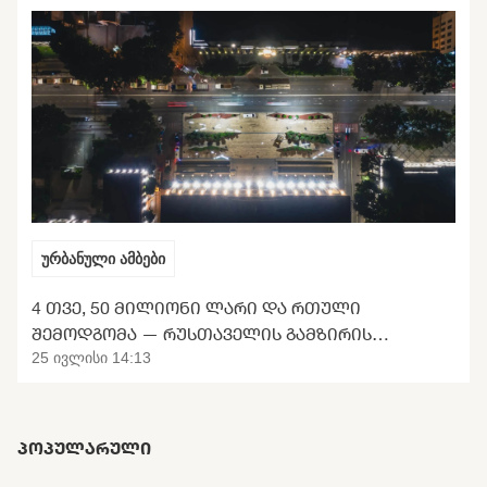
ურბანული ამბები
4 ᲗᲕᲔ, 50 ᲛᲘᲚᲘᲝᲜᲘ ᲚᲐᲠᲘ ᲓᲐ ᲠᲗᲣᲚᲘ
ᲨᲔᲛᲝᲓᲒᲝᲛᲐ — ᲠᲣᲡᲗᲐᲕᲔᲚᲘᲡ ᲒᲐᲛᲖᲘᲠᲘᲡ
ᲢᲠᲐᲜᲡᲤᲝᲠᲛᲐᲪᲘᲘᲡ ᲛᲝᲚᲝᲓᲘᲜᲘ
25 ივლისი 14:13
ᲞᲝᲞᲣᲚᲐᲠᲣᲚᲘ