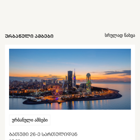
ᲣᲠᲑᲐᲜᲣᲚᲘ ᲐᲛᲑᲔᲑᲘ
სრულად ნახვა
ურბანული ამბები
ᲑᲐᲗᲣᲛᲘ 26-Ე ᲡᲐᲠᲗᲣᲚᲘᲓᲐᲜ