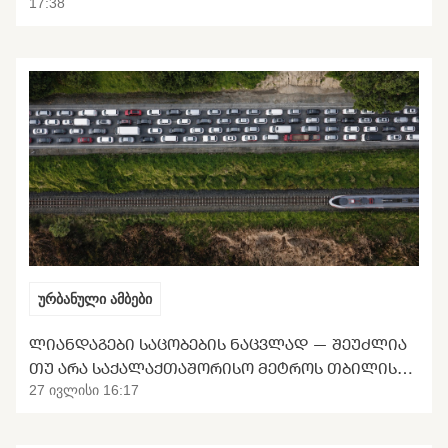
17:38
ურბანული ამბები
ᲚᲘᲐᲜᲓᲐᲒᲔᲑᲘ ᲡᲐᲪᲝᲑᲔᲑᲘᲡ ᲜᲐᲪᲕᲚᲐᲓ — ᲨᲔᲣᲫᲚᲘᲐ
ᲗᲣ ᲐᲠᲐ ᲡᲐᲥᲐᲚᲐᲥᲗᲐᲨᲝᲠᲘᲡᲝ ᲛᲔᲢᲠᲝᲡ ᲗᲑᲘᲚᲘᲡᲘᲡ
ᲒᲐᲜᲢᲕᲘᲠᲗᲕᲐ
27 ივლისი 16:17