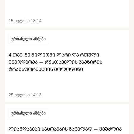
15 ივლისი 18:14
ურბანული ამბები
4 ᲗᲕᲔ, 50 ᲛᲘᲚᲘᲝᲜᲘ ᲚᲐᲠᲘ ᲓᲐ ᲠᲗᲣᲚᲘ
ᲨᲔᲛᲝᲓᲒᲝᲛᲐ — ᲠᲣᲡᲗᲐᲕᲔᲚᲘᲡ ᲒᲐᲛᲖᲘᲠᲘᲡ
ᲢᲠᲐᲜᲡᲤᲝᲠᲛᲐᲪᲘᲘᲡ ᲛᲝᲚᲝᲓᲘᲜᲘ
25 ივლისი 14:13
ურბანული ამბები
ᲚᲘᲐᲜᲓᲐᲒᲔᲑᲘ ᲡᲐᲪᲝᲑᲔᲑᲘᲡ ᲜᲐᲪᲕᲚᲐᲓ — ᲨᲔᲣᲫᲚᲘᲐ