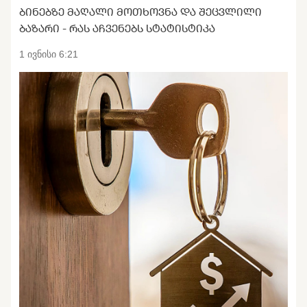
ᲑᲘᲜᲔᲑᲖᲔ ᲛᲐᲦᲐᲚᲘ ᲛᲝᲗᲮᲝᲕᲜᲐ ᲓᲐ ᲨᲔᲪᲕᲚᲘᲚᲘ
ᲑᲐᲖᲐᲠᲘ - ᲠᲐᲡ ᲐᲩᲕᲔᲜᲔᲑᲡ ᲡᲢᲐᲢᲘᲡᲢᲘᲙᲐ
1 ივნისი 6:21