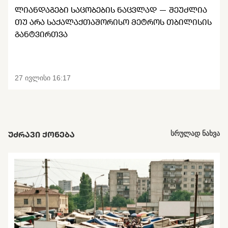
ᲚᲘᲐᲜᲓᲐᲒᲔᲑᲘ ᲡᲐᲪᲝᲑᲔᲑᲘᲡ ᲜᲐᲪᲕᲚᲐᲓ — ᲨᲔᲣᲫᲚᲘᲐ
ᲗᲣ ᲐᲠᲐ ᲡᲐᲥᲐᲚᲐᲥᲗᲐᲨᲝᲠᲘᲡᲝ ᲛᲔᲢᲠᲝᲡ ᲗᲑᲘᲚᲘᲡᲘᲡ
ᲒᲐᲜᲢᲕᲘᲠᲗᲕᲐ
27 ივლისი 16:17
ᲣᲫᲠᲐᲕᲘ ᲥᲝᲜᲔᲑᲐ
სრულად ნახვა