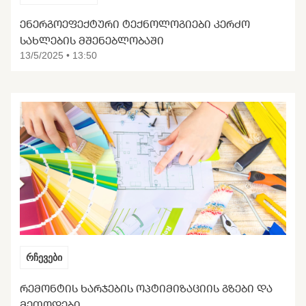
ᲔᲜᲔᲠᲒᲝᲔᲤᲔᲥᲢᲣᲠᲘ ᲢᲔᲥᲜᲝᲚᲝᲒᲘᲔᲑᲘ ᲙᲔᲠᲫᲝ
ᲡᲐᲮᲚᲔᲑᲘᲡ ᲛᲨᲔᲜᲔᲑᲚᲝᲑᲐᲨᲘ
13/5/2025 • 13:50
რჩევები
ᲠᲔᲛᲝᲜᲢᲘᲡ ᲮᲐᲠᲯᲔᲑᲘᲡ ᲝᲞᲢᲘᲛᲘᲖᲐᲪᲘᲘᲡ ᲒᲖᲔᲑᲘ ᲓᲐ
ᲛᲔᲗᲝᲓᲔᲑᲘ