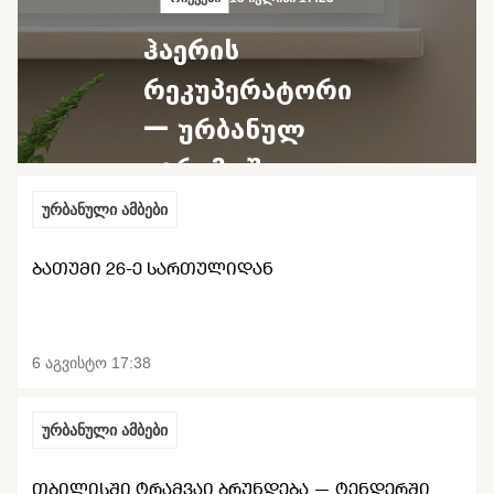
ჰაერის
რეკუპერატორი
— ურბანულ
გარემოში
დაბინძურებულ
ურბანული ამბები
ჰაერთან
ᲑᲐᲗᲣᲛᲘ 26-Ე ᲡᲐᲠᲗᲣᲚᲘᲓᲐᲜ
ბრძოლის
საშუალება
6 აგვისტო 17:38
ურბანული ამბები
ᲗᲑᲘᲚᲘᲡᲨᲘ ᲢᲠᲐᲛᲕᲐᲘ ᲑᲠᲣᲜᲓᲔᲑᲐ — ᲢᲔᲜᲓᲔᲠᲨᲘ