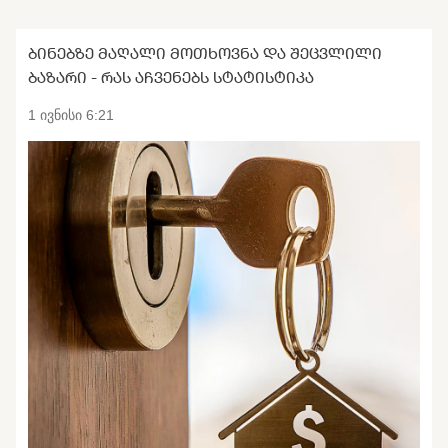
ᲑᲘᲜᲔᲑᲖᲔ ᲛᲐᲦᲐᲚᲘ ᲛᲝᲗᲮᲝᲕᲜᲐ ᲓᲐ ᲨᲔᲪᲕᲚᲘᲚᲘ
ᲑᲐᲖᲐᲠᲘ - ᲠᲐᲡ ᲐᲩᲕᲔᲜᲔᲑᲡ ᲡᲢᲐᲢᲘᲡᲢᲘᲙᲐ
1 ივნისი 6:21