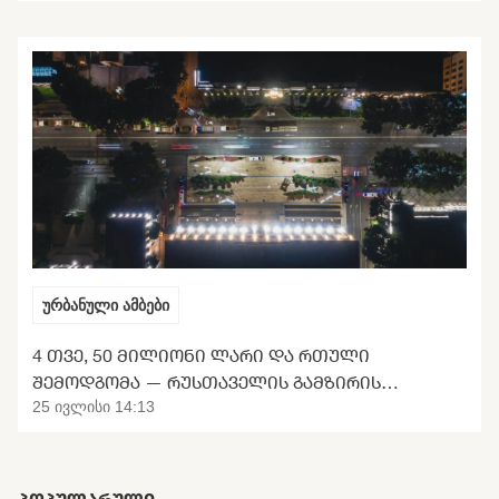
ურბანული ამბები
4 ᲗᲕᲔ, 50 ᲛᲘᲚᲘᲝᲜᲘ ᲚᲐᲠᲘ ᲓᲐ ᲠᲗᲣᲚᲘ
ᲨᲔᲛᲝᲓᲒᲝᲛᲐ — ᲠᲣᲡᲗᲐᲕᲔᲚᲘᲡ ᲒᲐᲛᲖᲘᲠᲘᲡ
ᲢᲠᲐᲜᲡᲤᲝᲠᲛᲐᲪᲘᲘᲡ ᲛᲝᲚᲝᲓᲘᲜᲘ
25 ივლისი 14:13