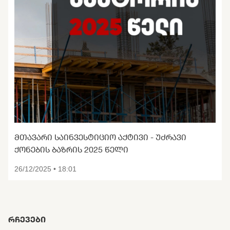
ᲛᲗᲐᲕᲐᲠᲘ ᲡᲐᲘᲜᲕᲔᲡᲢᲘᲪᲘᲝ ᲐᲥᲢᲘᲕᲘ - ᲣᲫᲠᲐᲕᲘ
ᲥᲝᲜᲔᲑᲘᲡ ᲑᲐᲖᲠᲘᲡ 2025 ᲬᲔᲚᲘ
26/12/2025 • 18:01
ᲠᲩᲔᲕᲔᲑᲘ