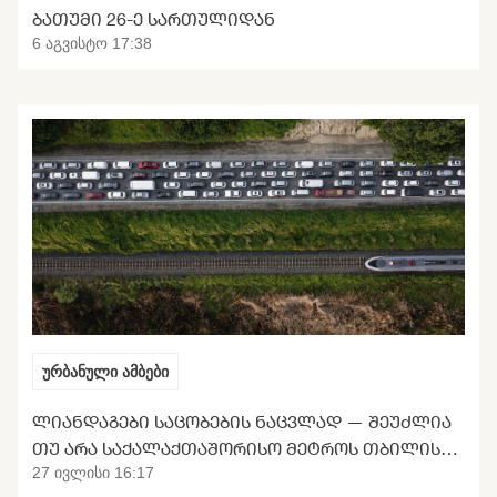
ᲑᲐᲗᲣᲛᲘ 26-Ე ᲡᲐᲠᲗᲣᲚᲘᲓᲐᲜ
6 აგვისტო 17:38
ურბანული ამბები
ᲚᲘᲐᲜᲓᲐᲒᲔᲑᲘ ᲡᲐᲪᲝᲑᲔᲑᲘᲡ ᲜᲐᲪᲕᲚᲐᲓ — ᲨᲔᲣᲫᲚᲘᲐ
ᲗᲣ ᲐᲠᲐ ᲡᲐᲥᲐᲚᲐᲥᲗᲐᲨᲝᲠᲘᲡᲝ ᲛᲔᲢᲠᲝᲡ ᲗᲑᲘᲚᲘᲡᲘᲡ
ᲒᲐᲜᲢᲕᲘᲠᲗᲕᲐ
27 ივლისი 16:17