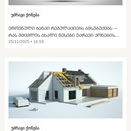
უძრავი ქონება
ᲔᲠᲝᲕᲜᲣᲚᲘ ᲑᲐᲜᲙᲘ ᲠᲔᲒᲣᲚᲐᲪᲘᲔᲑᲡ ᲐᲛᲡᲣᲑᲣᲥᲔᲑᲡ —
ᲠᲐᲡ ᲨᲔᲪᲕᲚᲘᲡ ᲐᲮᲐᲚᲘ ᲬᲔᲡᲔᲑᲘ ᲣᲫᲠᲐᲕᲘ ᲥᲝᲜᲔᲑᲘᲡ
ᲑᲐᲖᲐᲠᲖᲔ
25/11/2025 • 16:55
უძრავი ქონება