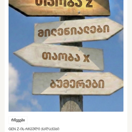
რჩევები
GEN Z-ᲘᲡ ᲠᲩᲔᲣᲚᲘ ᲥᲐᲚᲐᲥᲔᲑᲘ