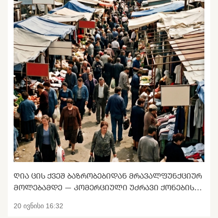
ᲦᲘᲐ ᲪᲘᲡ ᲥᲕᲔᲨ ᲑᲐᲖᲠᲝᲑᲔᲑᲘᲓᲐᲜ ᲛᲠᲐᲕᲐᲚᲤᲣᲜᲥᲪᲘᲣᲠ
ᲛᲝᲚᲔᲑᲐᲛᲓᲔ — ᲙᲝᲛᲔᲠᲪᲘᲣᲚᲘ ᲣᲫᲠᲐᲕᲘ ᲥᲝᲜᲔᲑᲘᲡ
ᲢᲠᲐᲜᲡᲤᲝᲠᲛᲐᲪᲘᲐ
20 ივნისი 16:32