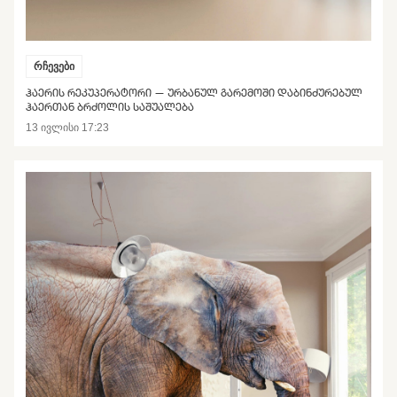
რჩევები
ᲰᲐᲔᲠᲘᲡ ᲠᲔᲙᲣᲞᲔᲠᲐᲢᲝᲠᲘ — ᲣᲠᲑᲐᲜᲣᲚ ᲒᲐᲠᲔᲛᲝᲨᲘ ᲓᲐᲑᲘᲜᲫᲣᲠᲔᲑᲣᲚ
ᲰᲐᲔᲠᲗᲐᲜ ᲑᲠᲫᲝᲚᲘᲡ ᲡᲐᲨᲣᲐᲚᲔᲑᲐ
13 ივლისი 17:23