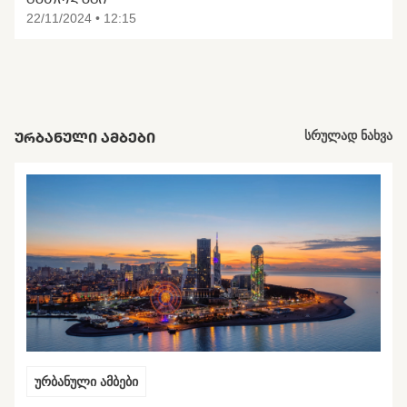
22/11/2024 • 12:15
ᲣᲠᲑᲐᲜᲣᲚᲘ ᲐᲛᲑᲔᲑᲘ
სრულად ნახვა
ურბანული ამბები