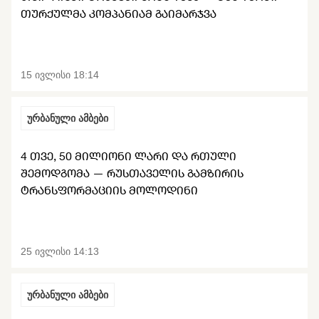
ᲗᲣᲠᲥᲣᲚᲛᲐ ᲙᲝᲛᲞᲐᲜᲘᲐᲛ ᲒᲐᲘᲛᲐᲠᲯᲕᲐ
15 ივლისი 18:14
ურბანული ამბები
4 ᲗᲕᲔ, 50 ᲛᲘᲚᲘᲝᲜᲘ ᲚᲐᲠᲘ ᲓᲐ ᲠᲗᲣᲚᲘ
ᲨᲔᲛᲝᲓᲒᲝᲛᲐ — ᲠᲣᲡᲗᲐᲕᲔᲚᲘᲡ ᲒᲐᲛᲖᲘᲠᲘᲡ
ᲢᲠᲐᲜᲡᲤᲝᲠᲛᲐᲪᲘᲘᲡ ᲛᲝᲚᲝᲓᲘᲜᲘ
25 ივლისი 14:13
ურბანული ამბები