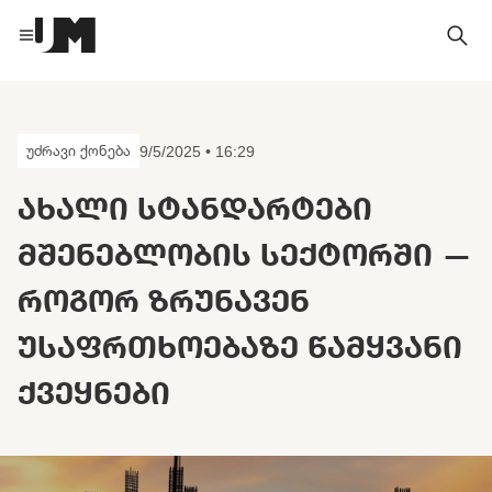
უძრავი ქონება
9/5/2025 • 16:29
ᲐᲮᲐᲚᲘ ᲡᲢᲐᲜᲓᲐᲠᲢᲔᲑᲘ
ᲛᲨᲔᲜᲔᲑᲚᲝᲑᲘᲡ ᲡᲔᲥᲢᲝᲠᲨᲘ —
ᲠᲝᲒᲝᲠ ᲖᲠᲣᲜᲐᲕᲔᲜ
ᲣᲡᲐᲤᲠᲗᲮᲝᲔᲑᲐᲖᲔ ᲬᲐᲛᲧᲕᲐᲜᲘ
ᲥᲕᲔᲧᲜᲔᲑᲘ