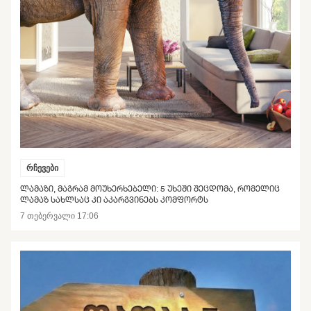
რჩევები
ᲚᲐᲛᲐᲖᲘ, ᲛᲐᲒᲠᲐᲛ ᲛᲝᲣᲮᲔᲠᲮᲔᲑᲔᲚᲘ: 5 ᲣᲮᲔᲨᲘ ᲨᲔᲪᲓᲝᲛᲐ, ᲠᲝᲛᲔᲚᲘᲪ
ᲚᲐᲛᲐᲖ ᲡᲐᲮᲚᲡᲐᲪ ᲙᲘ ᲐᲙᲐᲠᲒᲕᲘᲜᲔᲑᲡ ᲙᲝᲛᲤᲝᲠᲢᲡ
7 თებერვალი 17:06