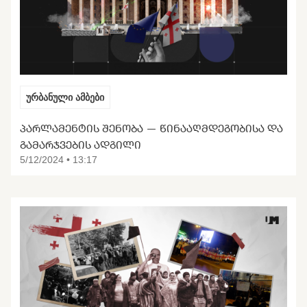
ურბანული ამბები
ᲞᲐᲠᲚᲐᲛᲔᲜᲢᲘᲡ ᲨᲔᲜᲝᲑᲐ — ᲬᲘᲜᲐᲐᲦᲛᲓᲔᲒᲝᲑᲘᲡᲐ ᲓᲐ
ᲒᲐᲛᲐᲠᲯᲕᲔᲑᲘᲡ ᲐᲓᲒᲘᲚᲘ
5/12/2024 • 13:17