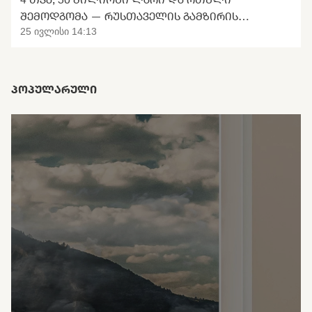
ᲨᲔᲛᲝᲓᲒᲝᲛᲐ — ᲠᲣᲡᲗᲐᲕᲔᲚᲘᲡ ᲒᲐᲛᲖᲘᲠᲘᲡ
ᲢᲠᲐᲜᲡᲤᲝᲠᲛᲐᲪᲘᲘᲡ ᲛᲝᲚᲝᲓᲘᲜᲘ
25 ივლისი 14:13
ᲞᲝᲞᲣᲚᲐᲠᲣᲚᲘ