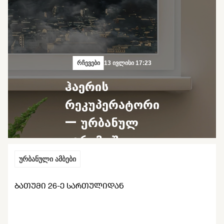
რჩევები
13 ივლისი 17:23
ჰაერის
რეკუპერატორი
— ურბანულ
გარემოში
დაბინძურებულ
ურბანული ამბები
ჰაერთან
ᲑᲐᲗᲣᲛᲘ 26-Ე ᲡᲐᲠᲗᲣᲚᲘᲓᲐᲜ
ბრძოლის
საშუალება