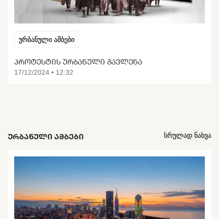
ურბანული ამბები
ᲞᲠᲝᲢᲔᲡᲢᲘᲡ ᲣᲠᲑᲐᲜᲣᲚᲘ ᲒᲐᲕᲚᲔᲜᲐ
17/12/2024 • 12:32
ᲣᲠᲑᲐᲜᲣᲚᲘ ᲐᲛᲑᲔᲑᲘ
სრულად ნახვა