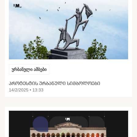
ურბანული ამბები
ᲞᲠᲝᲢᲔᲡᲢᲘᲡ ᲣᲠᲑᲐᲜᲣᲚᲘ ᲡᲘᲛᲑᲝᲚᲝᲔᲑᲘ
14/2/2025 • 13:33