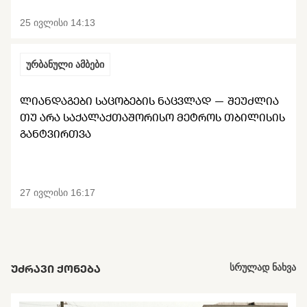
25 ივლისი 14:13
ურბანული ამბები
ᲚᲘᲐᲜᲓᲐᲒᲔᲑᲘ ᲡᲐᲪᲝᲑᲔᲑᲘᲡ ᲜᲐᲪᲕᲚᲐᲓ — ᲨᲔᲣᲫᲚᲘᲐ
ᲗᲣ ᲐᲠᲐ ᲡᲐᲥᲐᲚᲐᲥᲗᲐᲨᲝᲠᲘᲡᲝ ᲛᲔᲢᲠᲝᲡ ᲗᲑᲘᲚᲘᲡᲘᲡ
ᲒᲐᲜᲢᲕᲘᲠᲗᲕᲐ
27 ივლისი 16:17
ᲣᲫᲠᲐᲕᲘ ᲥᲝᲜᲔᲑᲐ
სრულად ნახვა