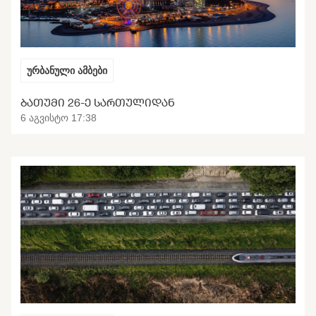
ურბანული ამბები
ᲑᲐᲗᲣᲛᲘ 26-Ე ᲡᲐᲠᲗᲣᲚᲘᲓᲐᲜ
6 აგვისტო 17:38