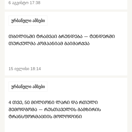
6 აგვისტო 17:38
ურბანული ამბები
ᲗᲑᲘᲚᲘᲡᲨᲘ ᲢᲠᲐᲛᲕᲐᲘ ᲑᲠᲣᲜᲓᲔᲑᲐ — ᲢᲔᲜᲓᲔᲠᲨᲘ
ᲗᲣᲠᲥᲣᲚᲛᲐ ᲙᲝᲛᲞᲐᲜᲘᲐᲛ ᲒᲐᲘᲛᲐᲠᲯᲕᲐ
15 ივლისი 18:14
ურბანული ამბები
4 ᲗᲕᲔ, 50 ᲛᲘᲚᲘᲝᲜᲘ ᲚᲐᲠᲘ ᲓᲐ ᲠᲗᲣᲚᲘ
ᲨᲔᲛᲝᲓᲒᲝᲛᲐ — ᲠᲣᲡᲗᲐᲕᲔᲚᲘᲡ ᲒᲐᲛᲖᲘᲠᲘᲡ
ᲢᲠᲐᲜᲡᲤᲝᲠᲛᲐᲪᲘᲘᲡ ᲛᲝᲚᲝᲓᲘᲜᲘ