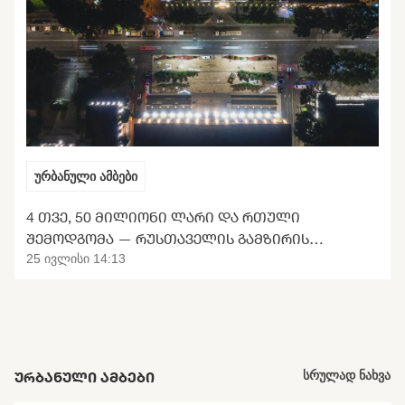
ურბანული ამბები
4 ᲗᲕᲔ, 50 ᲛᲘᲚᲘᲝᲜᲘ ᲚᲐᲠᲘ ᲓᲐ ᲠᲗᲣᲚᲘ
ᲨᲔᲛᲝᲓᲒᲝᲛᲐ — ᲠᲣᲡᲗᲐᲕᲔᲚᲘᲡ ᲒᲐᲛᲖᲘᲠᲘᲡ
ᲢᲠᲐᲜᲡᲤᲝᲠᲛᲐᲪᲘᲘᲡ ᲛᲝᲚᲝᲓᲘᲜᲘ
25 ივლისი 14:13
ᲣᲠᲑᲐᲜᲣᲚᲘ ᲐᲛᲑᲔᲑᲘ
სრულად ნახვა