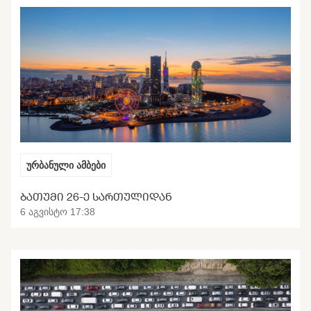
ურბანული ამბები
ᲑᲐᲗᲣᲛᲘ 26-Ე ᲡᲐᲠᲗᲣᲚᲘᲓᲐᲜ
6 აგვისტო 17:38