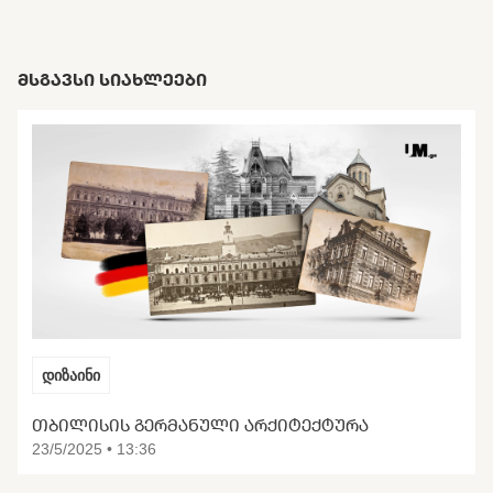
ᲛᲡᲒᲐᲕᲡᲘ ᲡᲘᲐᲮᲚᲔᲔᲑᲘ
დიზაინი
ᲗᲑᲘᲚᲘᲡᲘᲡ ᲒᲔᲠᲛᲐᲜᲣᲚᲘ ᲐᲠᲥᲘᲢᲔᲥᲢᲣᲠᲐ
23/5/2025 • 13:36