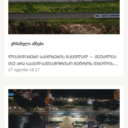
ურბანული ამბები
ᲚᲘᲐᲜᲓᲐᲒᲔᲑᲘ ᲡᲐᲪᲝᲑᲔᲑᲘᲡ ᲜᲐᲪᲕᲚᲐᲓ — ᲨᲔᲣᲫᲚᲘᲐ
ᲗᲣ ᲐᲠᲐ ᲡᲐᲥᲐᲚᲐᲥᲗᲐᲨᲝᲠᲘᲡᲝ ᲛᲔᲢᲠᲝᲡ ᲗᲑᲘᲚᲘᲡᲘᲡ
ᲒᲐᲜᲢᲕᲘᲠᲗᲕᲐ
27 ივლისი 16:17