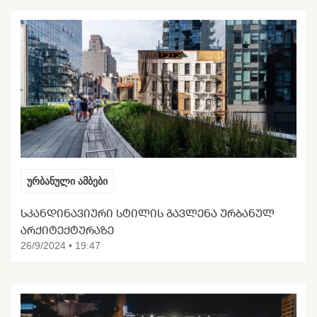
ურბანული ამბები
ᲡᲙᲐᲜᲓᲘᲜᲐᲕᲘᲣᲠᲘ ᲡᲢᲘᲚᲘᲡ ᲒᲐᲕᲚᲔᲜᲐ ᲣᲠᲑᲐᲜᲣᲚ
ᲐᲠᲥᲘᲢᲔᲥᲢᲣᲠᲐᲖᲔ
26/9/2024 • 19:47