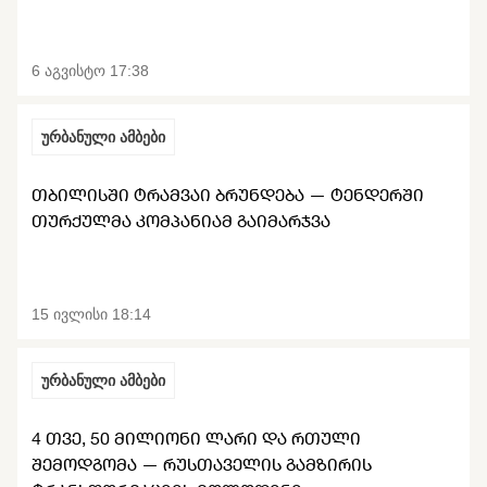
საშუალება
6 აგვისტო 17:38
ურბანული ამბები
ᲗᲑᲘᲚᲘᲡᲨᲘ ᲢᲠᲐᲛᲕᲐᲘ ᲑᲠᲣᲜᲓᲔᲑᲐ — ᲢᲔᲜᲓᲔᲠᲨᲘ
ᲗᲣᲠᲥᲣᲚᲛᲐ ᲙᲝᲛᲞᲐᲜᲘᲐᲛ ᲒᲐᲘᲛᲐᲠᲯᲕᲐ
15 ივლისი 18:14
ურბანული ამბები
4 ᲗᲕᲔ, 50 ᲛᲘᲚᲘᲝᲜᲘ ᲚᲐᲠᲘ ᲓᲐ ᲠᲗᲣᲚᲘ
ᲨᲔᲛᲝᲓᲒᲝᲛᲐ — ᲠᲣᲡᲗᲐᲕᲔᲚᲘᲡ ᲒᲐᲛᲖᲘᲠᲘᲡ