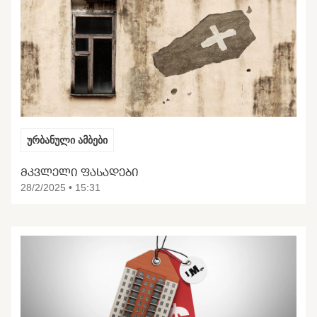
ურბანული ამბები
ᲛᲙᲕᲚᲔᲚᲘ ᲤᲐᲡᲐᲓᲔᲑᲘ
28/2/2025 • 15:31