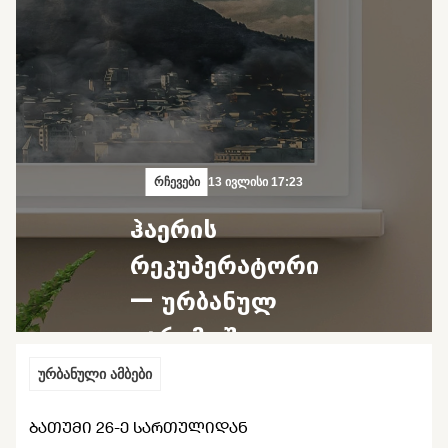
რჩევები
13 ივლისი 17:23
ჰაერის
რეკუპერატორი
— ურბანულ
გარემოში
დაბინძურებულ
ურბანული ამბები
ჰაერთან
ᲑᲐᲗᲣᲛᲘ 26-Ე ᲡᲐᲠᲗᲣᲚᲘᲓᲐᲜ
ბრძოლის