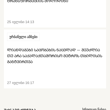
ᲢᲠᲐᲜᲡᲤᲝᲠᲛᲐᲪᲘᲘᲡ ᲛᲝᲚᲝᲓᲘᲜᲘ
25 ივლისი 14:13
ურბანული ამბები
ᲚᲘᲐᲜᲓᲐᲒᲔᲑᲘ ᲡᲐᲪᲝᲑᲔᲑᲘᲡ ᲜᲐᲪᲕᲚᲐᲓ — ᲨᲔᲣᲫᲚᲘᲐ
ᲗᲣ ᲐᲠᲐ ᲡᲐᲥᲐᲚᲐᲥᲗᲐᲨᲝᲠᲘᲡᲝ ᲛᲔᲢᲠᲝᲡ ᲗᲑᲘᲚᲘᲡᲘᲡ
ᲒᲐᲜᲢᲕᲘᲠᲗᲕᲐ
27 ივლისი 16:17
სრულად ნახვა