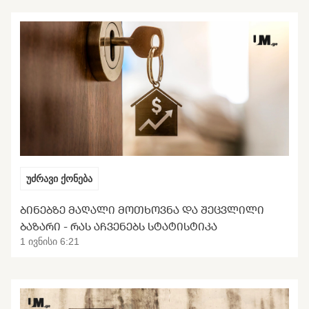
უძრავი ქონება
ᲑᲘᲜᲔᲑᲖᲔ ᲛᲐᲦᲐᲚᲘ ᲛᲝᲗᲮᲝᲕᲜᲐ ᲓᲐ ᲨᲔᲪᲕᲚᲘᲚᲘ
ᲑᲐᲖᲐᲠᲘ - ᲠᲐᲡ ᲐᲩᲕᲔᲜᲔᲑᲡ ᲡᲢᲐᲢᲘᲡᲢᲘᲙᲐ
1 ივნისი 6:21