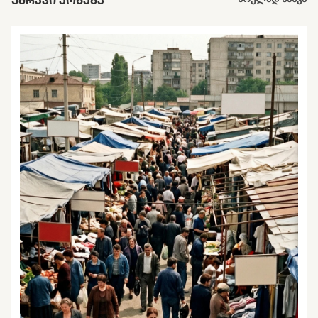
ᲣᲫᲠᲐᲕᲘ ᲥᲝᲜᲔᲑᲐ