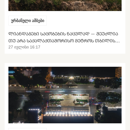
ურბანული ამბები
ᲚᲘᲐᲜᲓᲐᲒᲔᲑᲘ ᲡᲐᲪᲝᲑᲔᲑᲘᲡ ᲜᲐᲪᲕᲚᲐᲓ — ᲨᲔᲣᲫᲚᲘᲐ
ᲗᲣ ᲐᲠᲐ ᲡᲐᲥᲐᲚᲐᲥᲗᲐᲨᲝᲠᲘᲡᲝ ᲛᲔᲢᲠᲝᲡ ᲗᲑᲘᲚᲘᲡᲘᲡ
ᲒᲐᲜᲢᲕᲘᲠᲗᲕᲐ
27 ივლისი 16:17