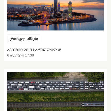
ურბანული ამბები
ᲑᲐᲗᲣᲛᲘ 26-Ე ᲡᲐᲠᲗᲣᲚᲘᲓᲐᲜ
6 აგვისტო 17:38