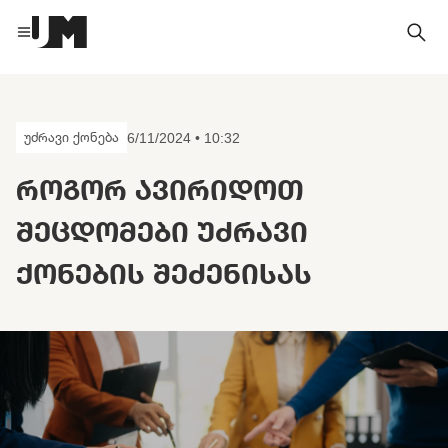
უძრავი ქონება
6/11/2024 • 10:32
ᲠᲝᲒᲝᲠ ᲐᲕᲘᲠᲘᲓᲝᲗ
ᲨᲔᲪᲓᲝᲛᲔᲑᲘ ᲣᲫᲠᲐᲕᲘ
ᲥᲝᲜᲔᲑᲘᲡ ᲨᲔᲫᲔᲜᲘᲡᲐᲡ