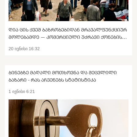
ᲦᲘᲐ ᲪᲘᲡ ᲥᲕᲔᲨ ᲑᲐᲖᲠᲝᲑᲔᲑᲘᲓᲐᲜ ᲛᲠᲐᲕᲐᲚᲤᲣᲜᲥᲪᲘᲣᲠ
ᲛᲝᲚᲔᲑᲐᲛᲓᲔ — ᲙᲝᲛᲔᲠᲪᲘᲣᲚᲘ ᲣᲫᲠᲐᲕᲘ ᲥᲝᲜᲔᲑᲘᲡ
ᲢᲠᲐᲜᲡᲤᲝᲠᲛᲐᲪᲘᲐ
20 ივნისი 16:32
ᲑᲘᲜᲔᲑᲖᲔ ᲛᲐᲦᲐᲚᲘ ᲛᲝᲗᲮᲝᲕᲜᲐ ᲓᲐ ᲨᲔᲪᲕᲚᲘᲚᲘ
ᲑᲐᲖᲐᲠᲘ - ᲠᲐᲡ ᲐᲩᲕᲔᲜᲔᲑᲡ ᲡᲢᲐᲢᲘᲡᲢᲘᲙᲐ
1 ივნისი 6:21