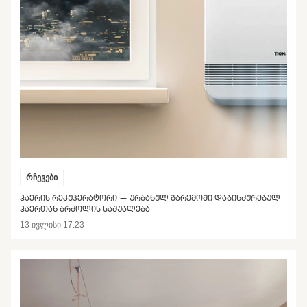
რჩევები
ᲰᲐᲔᲠᲘᲡ ᲠᲔᲙᲣᲞᲔᲠᲐᲢᲝᲠᲘ — ᲣᲠᲑᲐᲜᲣᲚ ᲒᲐᲠᲔᲛᲝᲨᲘ ᲓᲐᲑᲘᲜᲫᲣᲠᲔᲑᲣᲚ
ᲰᲐᲔᲠᲗᲐᲜ ᲑᲠᲫᲝᲚᲘᲡ ᲡᲐᲨᲣᲐᲚᲔᲑᲐ
13 ივლისი 17:23