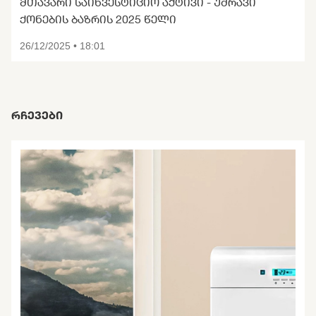
ᲛᲗᲐᲕᲐᲠᲘ ᲡᲐᲘᲜᲕᲔᲡᲢᲘᲪᲘᲝ ᲐᲥᲢᲘᲕᲘ - ᲣᲫᲠᲐᲕᲘ
ᲥᲝᲜᲔᲑᲘᲡ ᲑᲐᲖᲠᲘᲡ 2025 ᲬᲔᲚᲘ
26/12/2025 • 18:01
ᲠᲩᲔᲕᲔᲑᲘ