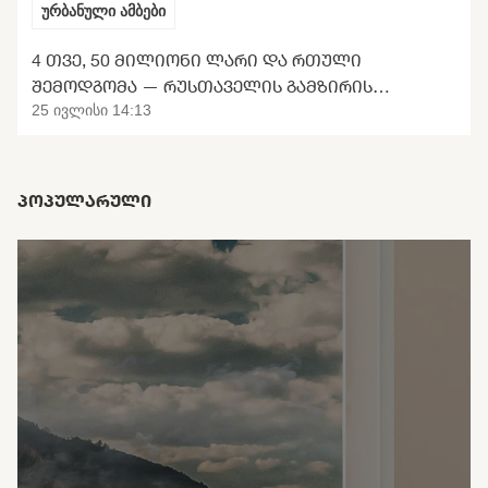
ურბანული ამბები
4 ᲗᲕᲔ, 50 ᲛᲘᲚᲘᲝᲜᲘ ᲚᲐᲠᲘ ᲓᲐ ᲠᲗᲣᲚᲘ
ᲨᲔᲛᲝᲓᲒᲝᲛᲐ — ᲠᲣᲡᲗᲐᲕᲔᲚᲘᲡ ᲒᲐᲛᲖᲘᲠᲘᲡ
ᲢᲠᲐᲜᲡᲤᲝᲠᲛᲐᲪᲘᲘᲡ ᲛᲝᲚᲝᲓᲘᲜᲘ
25 ივლისი 14:13
ᲞᲝᲞᲣᲚᲐᲠᲣᲚᲘ