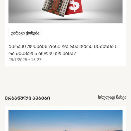
უძრავი ქონება
ᲣᲫᲠᲐᲕᲘ ᲥᲝᲜᲔᲑᲘᲡ ᲤᲐᲡᲘ ᲓᲐ ᲠᲔᲐᲚᲣᲠᲘ ᲛᲘᲖᲔᲖᲔᲑᲘ:
ᲠᲐ ᲨᲔᲪᲕᲐᲚᲐ ᲑᲝᲚᲝ ᲬᲚᲔᲑᲛᲐ?
29/7/2025 • 15:27
ᲣᲠᲑᲐᲜᲣᲚᲘ ᲐᲛᲑᲔᲑᲘ
სრულად ნახვა