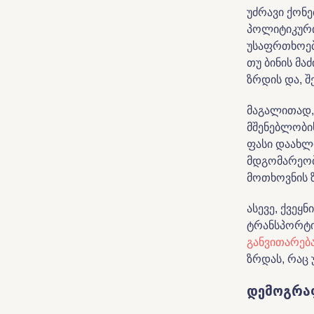
უძრავი ქონე
პოლიტიკური
უსაფრთხოებ
თუ ბინის მა
ზრდის და, შ
მაგალითად,
მშენებლობის
ფასი დაახლ
მდგომარეობა
მოთხოვნის ზ
ასევე, ქვეყ
ტრანსპორტის
განვითარებ
ზრდას, რაც 
დემოგრ