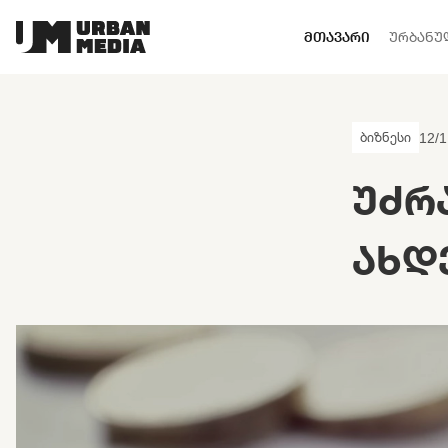
ᲛᲗᲐᲕᲐᲠᲘ
ᲣᲠᲑᲐᲜᲣ
ბიზნესი
12/1
ᲣᲫᲠ
ᲐᲮᲓ