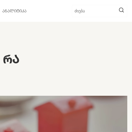
ᲐᲜᲐᲚᲘᲢᲘᲙᲐ
 ᲠᲐ