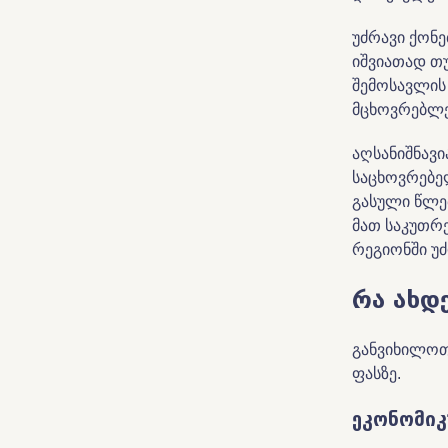
უძრავი ქონ
იშვიათად თუ
შემოსავლის
მცხოვრებლებ
აღსანიშნავი
საცხოვრებე
გასული წლე
მათ საკუთრე
რეგიონში უ
რა ახდ
განვიხილოთ
ფასზე.
ეკონომი