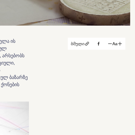
ველა ის
ბმული
Aa
ნულ
, არსებობს
ციული,
ს
თულ ბაზარზე
 ქონების