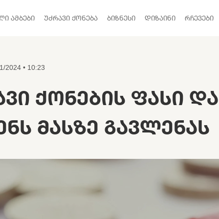
ᲚᲘ ᲐᲛᲑᲔᲑᲘ
ᲣᲫᲠᲐᲕᲘ ᲥᲝᲜᲔᲑᲐ
ᲑᲘᲖᲜᲔᲡᲘ
ᲓᲘᲖᲐᲘᲜᲘ
ᲠᲩᲔᲕᲔᲑᲘ
1/2024 • 10:23
ᲐᲕᲘ ᲥᲝᲜᲔᲑᲘᲡ ᲤᲐᲡᲘ ᲓᲐ
ᲔᲜᲡ ᲛᲐᲡᲖᲔ ᲒᲐᲕᲚᲔᲜᲐᲡ