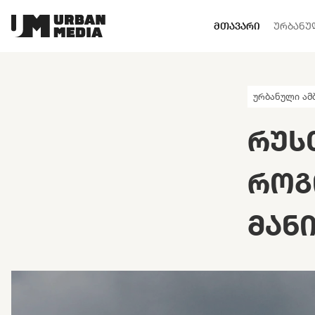
ᲛᲗᲐᲕᲐᲠᲘ
ᲣᲠᲑᲐᲜᲣ
ურბანული ამ
ᲠᲣᲡ
ᲠᲝᲒ
ᲛᲐᲜ