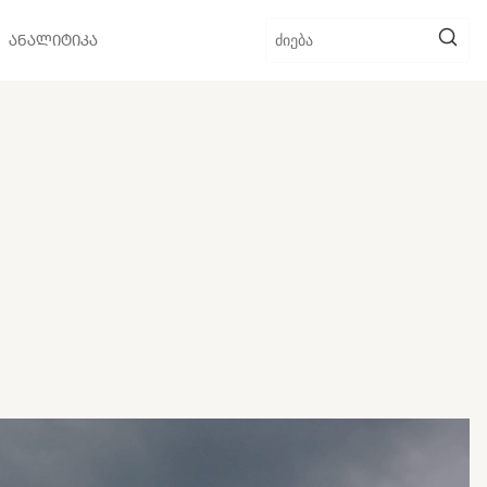
ᲐᲜᲐᲚᲘᲢᲘᲙᲐ