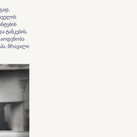
გად,
აველის
ანტების
ა ტანკების,
რაოდენობა
უპა, მრავალი