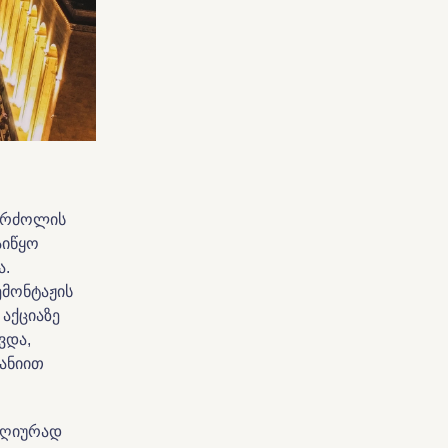
„ბრძოლის
აიწყო
ა.
ემონტაჟის
აქციაზე
ვდა,
პანიით
დღიურად